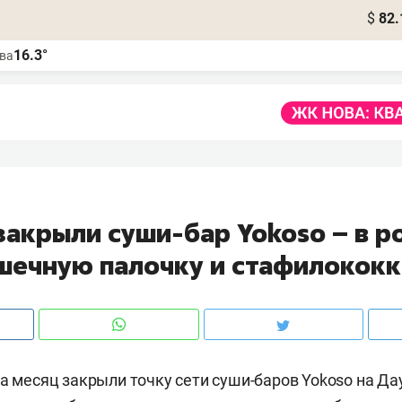
$
82.
16.3°
ва
закрыли суши-бар Yokoso – в р
шечную палочку и стафилококк
на месяц закрыли точку сети суши-баров Yokoso на Дау