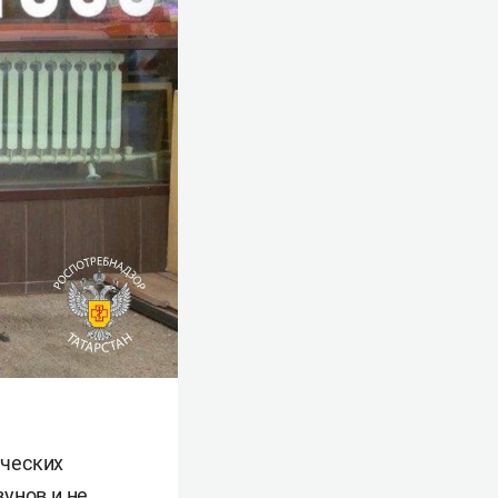
ических
унов и не