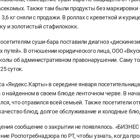
асекомых. Также там были продукты без маркировки 
3,6 кг сняли с продажи. В роллах с креветкой и кури
у и золотистый стафилококк.
сетителям суши-бара поставили диагноз «дискинези
путей». В отношении юридического лица, ООО «Вкус
околы об административном правонарушении. Саму т
25 суток.
са «Яндекс.Карты» в середине января посетительница
 о найденном в своем блюде ленточном черве. В нач
ся, что отравился всей семьей. Также посетители о
качество блюд, долгое обслуживание и холодные блю
дения сообщение о закрытии не появлялось. «БИЗНЕС 
ение Роспотребнадзора по РТ, чтобы узнать, когда пр