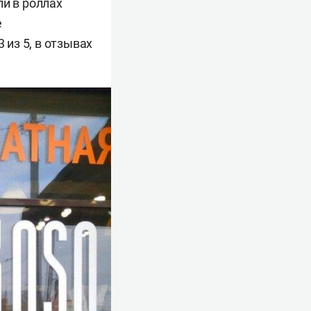
ли в роллах
е
 из 5, в отзывах