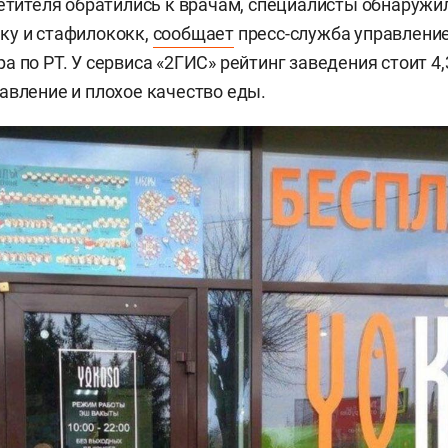
сетителя обратились к врачам, специалисты обнаружи
ку и стафилококк,
сообщает
пресс-служба управлени
 по РТ. У сервиса «2ГИС» рейтинг заведения стоит 4,3
авление и плохое качество еды.