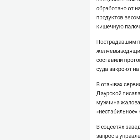
обработано от н
продуктов весом 
кишечную палочк
Пострадавшим по
желчевыводящих 
составили прот
суда закроют на 
В отзывах серви
Даурской писала
мужчина жаловал
«нестабильное» 
В соцсетях заве
запрос в управл