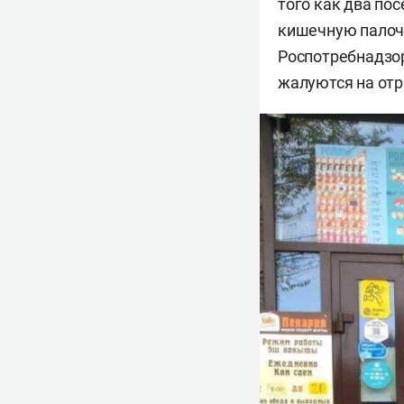
того как два по
кишечную палоч
Роспотребнадзора
жалуются на отр