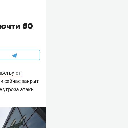
почти 60
льствуют
ни сейчас закрыт
е угроза атаки