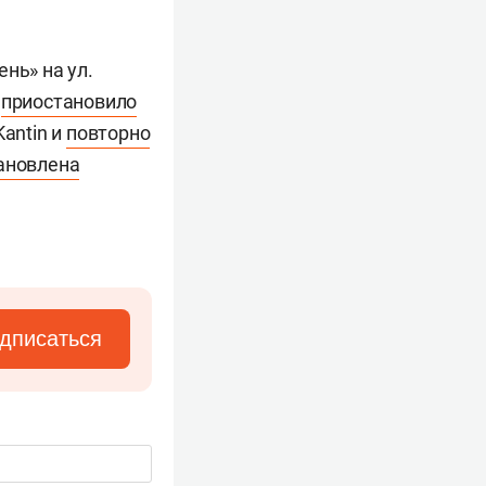
ень» на ул.
о
приостановило
antin и
повторно
ановлена
дписаться