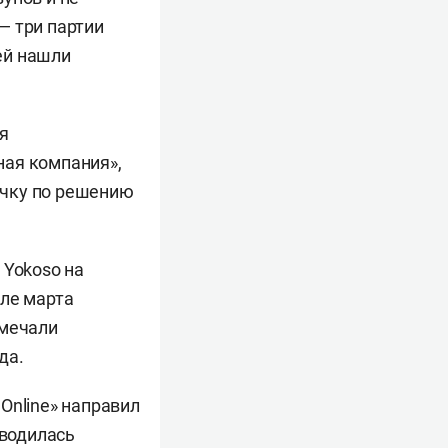
— три партии
цей нашли
я
ная компания»,
очку по решению
 Yokoso на
але марта
тмечали
да.
Online» направил
оводилась