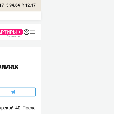
17
€
94.84
¥
12.17
оллах
рской, 40. После