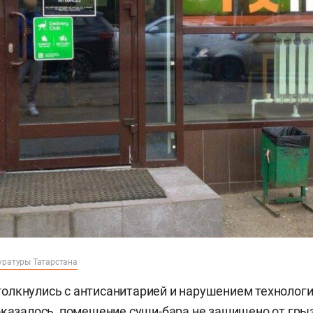
уратуры Татарстана
олкнулись с антисанитарией и нарушением технолог
оказалось, помещение суши-бара не защищено от грыз