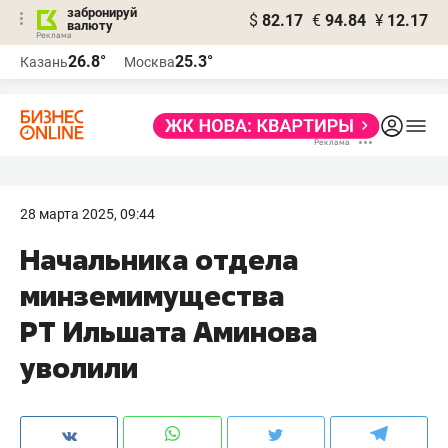
забронируй
$
82.17
€
94.84
¥
12.17
валюту
26.8°
25.3°
Казань
Москва
28 марта 2025, 09:44
Начальника отдела
минземимущества
РТ Ильшата Аминова
уволили