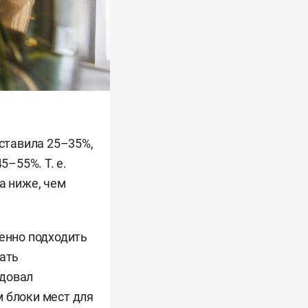
оставила 25–35%,
5–55%. Т. е.
а ниже, чем
шенно подходить
жать
ндовал
м блоки мест для