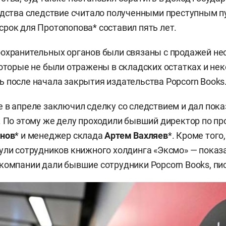
едства следствие считало полученными преступным п
рок для Протопопова* составил пять лет.
охранительных органов были связаны с продажей не
которые не были отражены в складских остатках и не
 после начала закрытия издательства Popcorn Books
 в апреле заключил сделку со следствием и дал пока
. По этому же делу проходили бывший директор по п
анов
* и менеджер склада
Артем Вахляев
*. Кроме того
ули сотрудников книжного холдинга «Эксмо» — показ
компании дали бывшие сотрудники Popcorn Books, пи