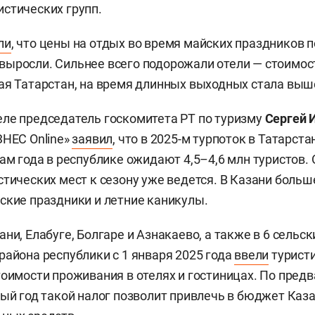
стических групп.
ли
, что цены на отдых во время майских праздников 
ыросли. Сильнее всего подорожали отели — стоимост
ая Татарстан, на время длинных выходных стала выш
ле председатель госкомитета РТ по туризму
Сергей 
ЗНЕС Online»
заявил
, что в 2025-м турпоток в Татарст
ам года в республике ожидают 4,5–4,6 млн туристов. 
стических мест к сезону уже ведется. В Казани больше
ские праздники и летние каникулы.
ни, Елабуге, Болгаре и Азнакаево, а также в 6 сельс
района республики с 1 января 2025 года
ввели
туристи
тоимости проживания в отелях и гостиницах. По пре
вый год такой налог позволит привлечь в бюджет Каза