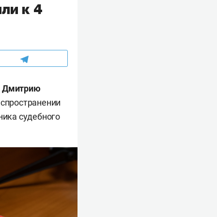
ли к 4
»
Дмитрию
распространении
ника судебного