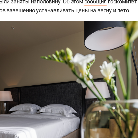
были заняты наполовину. Об этом
сообщил
госкомитет 
ов взвешенно устанавливать цены на весну и лето.