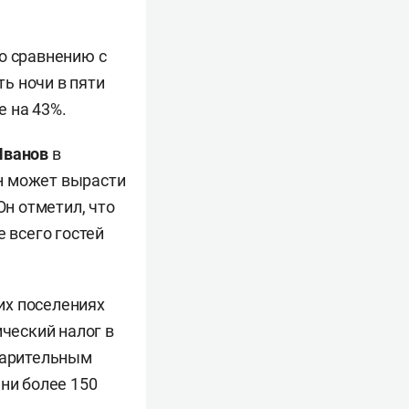
по сравнению с
ь ночи в пяти
е на 43%.
Иванов
в
ан может вырасти
Он отметил, что
 всего гостей
ких поселениях
ческий налог в
дварительным
ни более 150