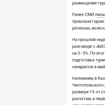
размещения тури
Ранее СМИ
писа
прошлым годом в
регионах, включ
На прошлой неде
разговоре с «БИ
на 3–5%. По итог
подготовка тури
ожидается в май
Напомним, в Каза
Чистопольского 
размере 1% от с
расчетам, в пер