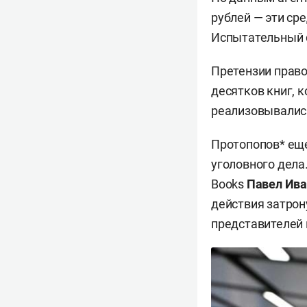
рублей — эти ср
Испытательный с
Претензии право
десятков книг, 
реализовывались
Протопопов* еще
уголовного дела
Books
Павел Ив
действия затрон
представителей 