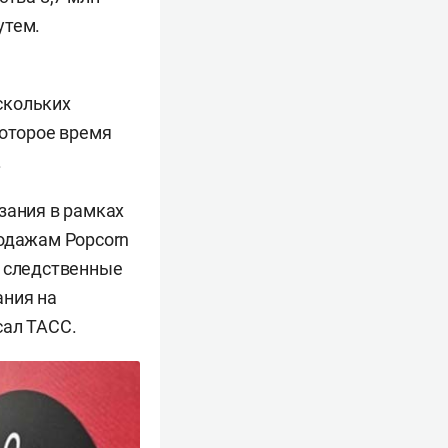
утем.
скольких
которое время
.
зания в рамках
родажам Popcorn
, следственные
ания на
сал ТАСС.