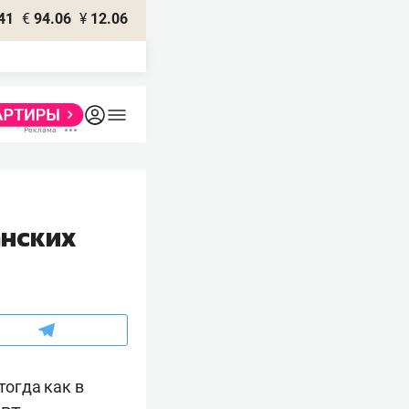
41
€
94.06
¥
12.06
анских
тогда как в