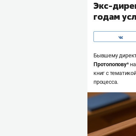
Экс-дире
годам ус
Бывшему директо
Протопопову
* н
книг с тематико
процесса.