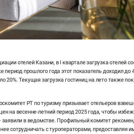
иации отелей Казани, в I квартале загрузка отелей с
же период прошлого года этот показатель доходил до 4
ло 20%. Текущая загрузка гостиниц на лето также пок
 госкомитет РТ по туризму призывает отельеров взве
цен на весенне-летний период 2025 года, чтобы избе
— заявили в ведомстве. Профильный комитет рекоме
нее сотрудничать с туроператорами, предоставляя и