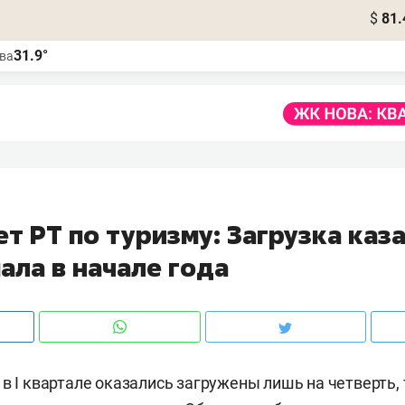
$
81.
31.9°
ва
т РТ по туризму: Загрузка каз
ала в начале года
в I квартале оказались загружены лишь на четверть, 