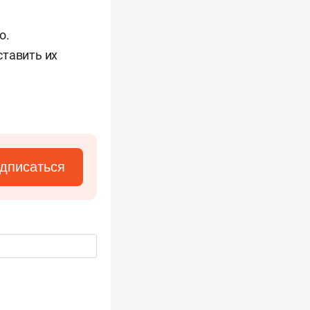
о.
ставить их
дписаться