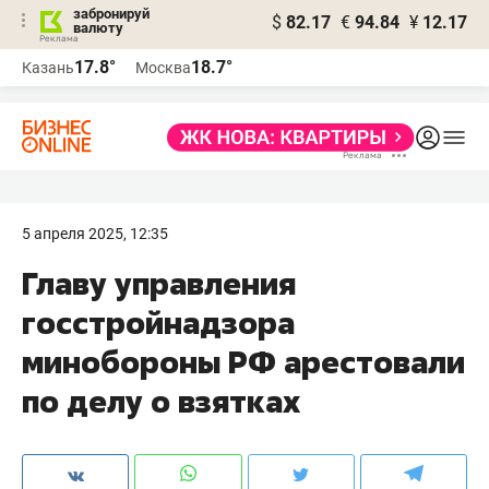
забронируй
$
82.17
€
94.84
¥
12.17
валюту
17.8°
18.7°
Казань
Москва
5 апреля 2025, 12:35
Главу управления
госстройнадзора
минобороны РФ арестовали
по делу о взятках