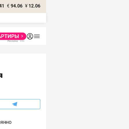
41
€
94.06
¥
12.06
я
оянно