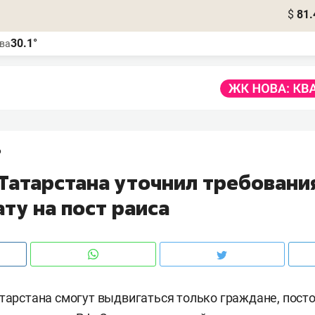
$
81.
30.1°
ва
6
 Татарстана уточнил требовани
ту на пост раиса
атарстана смогут выдвигаться только граждане, пост