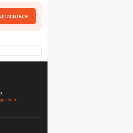
дписаться
ла
gazeta.ru