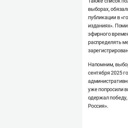
Также список по
выборах, обязал
публикации в «г
изданиях». Поми
эфирного времен
распределять м
зарегистрирова
Напомним, выбор
сентября 2025 г
административн
уже попросили в
одержал победу,
Россия».