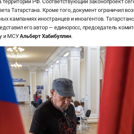
территории РФ. Соответствующий законопроект сего
вета Татарстана. Кроме того, документ ограничил во
ных кампаниях иностранцев и иноагентов. Татарстан
едставил его автор — единоросс, председатель комит
ву и МСУ
Альберт Хабибуллин
.