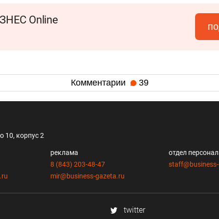
ЗНЕС Online
по
Комментарии
39
 10, корпус 2
реклама
отдел персона
8 (843) 203-48-47
staff@business-
.ru
mir@business-gazeta.ru
twitter