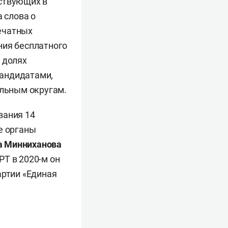
аствующих в
 слова о
ечатных
ния бесплатного
 долях
кандидатами,
льным округам.
вания 14
е органы
а Минниханова
Т в 2020-м он
артии «Единая