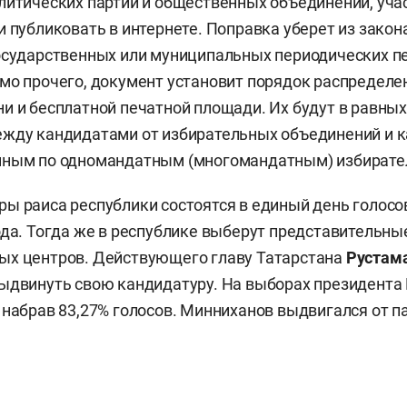
литических партий и общественных объединений, уч
и публиковать в интернете. Поправка уберет из закона
осударственных или муниципальных периодических п
мо прочего, документ установит порядок распределе
и и бесплатной печатной площади. Их будут в равных
ежду кандидатами от избирательных объединений и 
нным по одномандатным (многомандатным) избирате
ы раиса республики состоятся в единый день голосо
ода. Тогда же в республике выберут представительны
ых центров. Действующего главу Татарстана
Рустам
ыдвинуть свою кандидатуру. На выборах президента Р
 набрав 83,27% голосов. Минниханов выдвигался от п