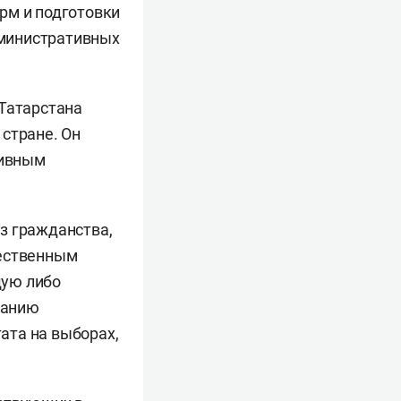
рм и подготовки
дминистративных
 Татарстана
стране. Он
сивным
з гражданства,
ественным
щую либо
ранию
ата на выборах,