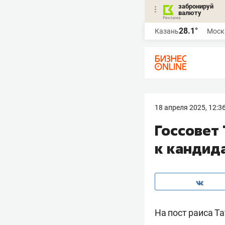
забронируй
валюту
28.1°
Казань
Моск
18 апреля 2025, 12:3
Госсовет
к кандида
На пост раиса Т