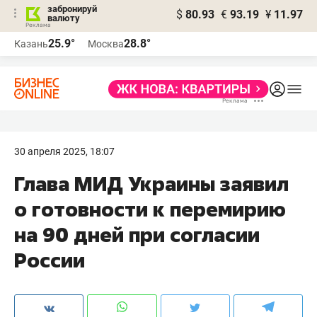
забронируй
$
80.93
€
93.19
¥
11.97
валюту
25.9°
28.8°
Казань
Москва
30 апреля 2025, 18:07
Глава МИД Украины заявил
о готовности к перемирию
на 90 дней при согласии
России