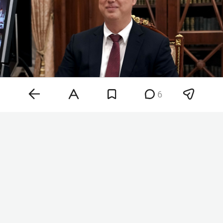
6
Кирилл Дмитриев
Фото:
kremlin.ru
«Приближается зима из-за отказа от
российского газа: Германия заполнила
газохранилища лишь на 47,6 процента при
обычном показателе 75 процентов, а
Нидерланды — всего на 38,5 при 77 процентах.
ЕС столкнулся с энергетическим кризисом,