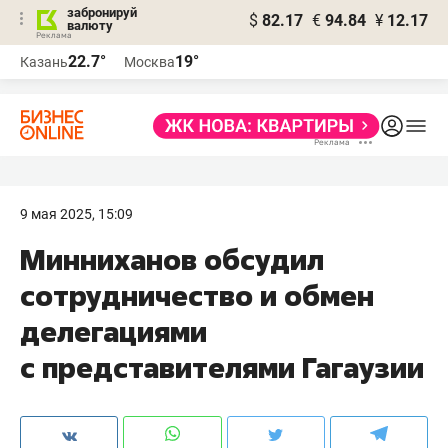
забронируй
$
82.17
€
94.84
¥
12.17
валюту
22.7°
19°
Казань
Москва
9 мая 2025, 15:09
Минниханов обсудил
сотрудничество и обмен
делегациями
с представителями Гагаузии