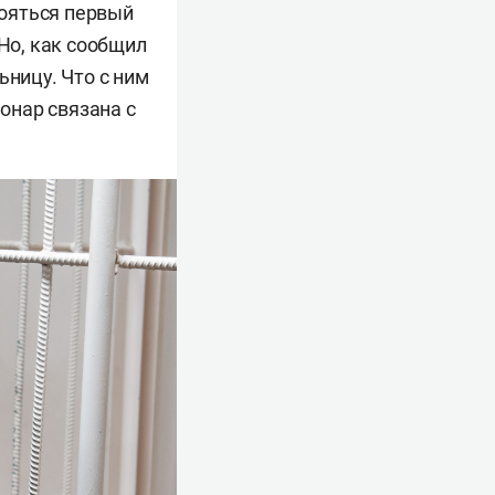
ояться первый
 Но, как сообщил
ьницу. Что с ним
ионар связана с