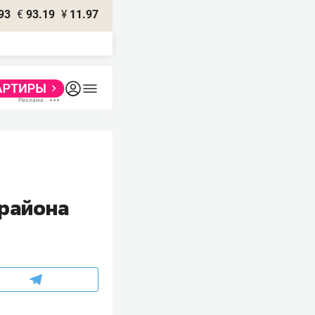
93
€
93.19
¥
11.97
 района