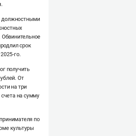
.
ие должностными
лжностных
). Обвинительное
продлил срок
2025-го.
ог получить
ублей. От
сти на три
 счета на сумму
принимателя по
оме культуры