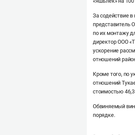
«Яшьлек» на 100 
За содействие в
представитель О
по их монтажу д
директор ООО «Т
ускорение расс
отношений район
Кроме того, по
отношений Тукае
стоимостью 46,3
Обвиняемый вину
порядке.