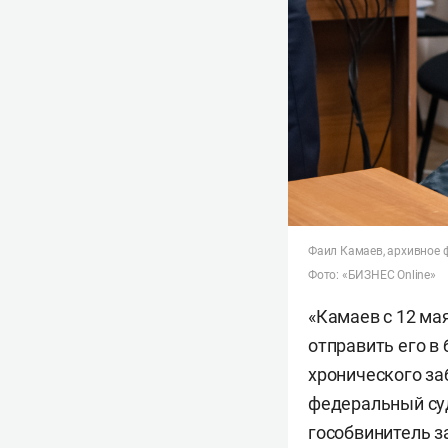
Фаил Камаев, архивное 
Фото: «БИЗНЕС Online»
«Камаев с 12 мая
отправить его в
хронического за
федеральный с
гособвинитель з