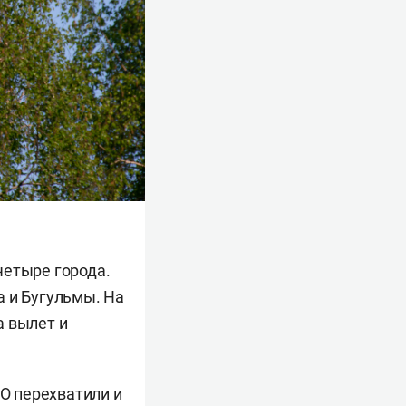
четыре города.
а и Бугульмы. На
а вылет и
ВО
перехватили
и