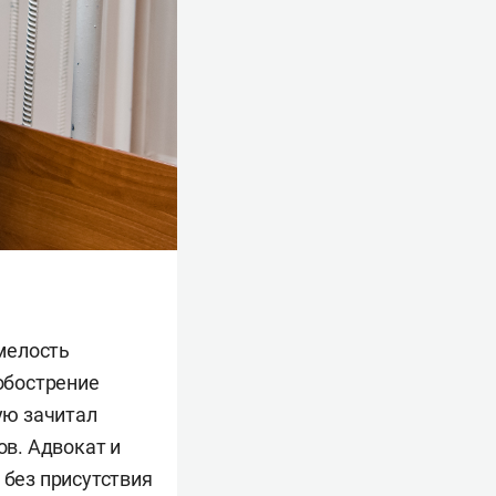
смелость
 обострение
ую зачитал
ов. Адвокат и
 без присутствия