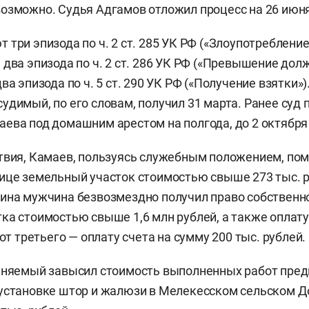
озможно. Судья Адгамов отложил процесс на 26 июня
 три эпизода по ч. 2 ст. 285 УК РФ («Злоупотреблен
 два эпизода по ч. 2 ст. 286 УК РФ («Превышение до
ва эпизода по ч. 5 ст. 290 УК РФ («Получение взятки»
удимый, по его словам, получил 31 марта. Ранее суд 
ева под домашним арестом на полгода, до 2 октября 
твия, Камаев, пользуясь служебным положением, пом
ице земельный участок стоимостью свыше 273 тыс. р
ина мужчина безвозмездно получил право собственно
ка стоимостью свыше 1,6 млн рублей, а также оплату
 от третьего — оплату счета на сумму 200 тыс. рублей.
иняемый завысил стоимость выполненных работ пред
установке штор и жалюзи в Мелекесском сельском Д