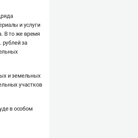
дряда
ериалы и услуги
. В то же время
 рублей за
мельных
ных и земельных
ельных участков
уде в особом