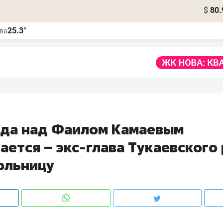
$
80.
25.3°
ва
уда над Фаилом Камаевым
ается – экс-глава Тукаевского
больницу