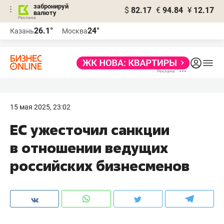
забронируй
$
82.17
€
94.84
¥
12.17
валюту
26.1°
24°
Казань
Москва
15 мая 2025, 23:02
ЕС ужесточил санкции
в отношении ведущих
российских бизнесменов