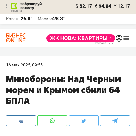
забронируй
$
82.17
€
94.84
¥
12.17
валюту
26.8°
28.3°
Казань
Москва
16 мая 2025, 09:55
Минобороны: Над Черным
морем и Крымом сбили 64
БПЛА