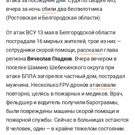
атака за последние дни. Судя по сводке МО,
вчера за ночь
сбили
два беспилотника
(Ростовская и Белгородская области).
От атак ВСУ 13 мая в Белгородской области
пострадали 16 мирных жителей, трое из них —
сотрудники скорой помощи,
рассказал
глава
региона
Вячеслав Гладков
. Вчера вечером в
поселке Шамино Шебекинского округа при
атаке БПЛА загорелся частный дом, пострадал
мужчина. Несколько FPV-дронов
атаковали
повторно, целясь в пожарных и медиков. Врач,
фельдшер и водитель получили баротравмы,
были повреждены машины скорой помощи и
пожарной службы. Сейчас в больницах остаются
8 человек, один — в крайне тяжелом состоянии.