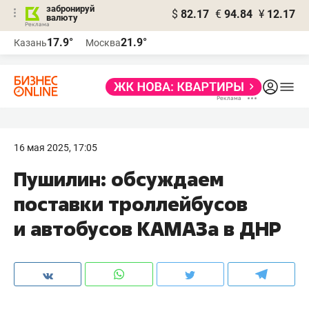
забронируй
$
82.17
€
94.84
¥
12.17
валюту
17.9°
21.9°
Казань
Москва
16 мая 2025, 17:05
Пушилин: обсуждаем
поставки троллейбусов
и автобусов КАМАЗа в ДНР