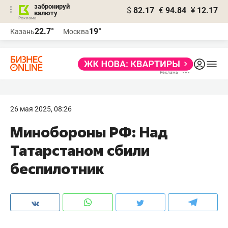
забронируй
$
82.17
€
94.84
¥
12.17
валюту
22.7°
19°
Казань
Москва
26 мая 2025, 08:26
Минобороны РФ: Над
Татарстаном сбили
беспилотник