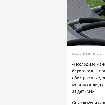
Фото: «БИЗНЕС Online»
«Последние майс
берега рек, — п
обустроенные, о
местах люди дол
за детьми».
Список муниципа