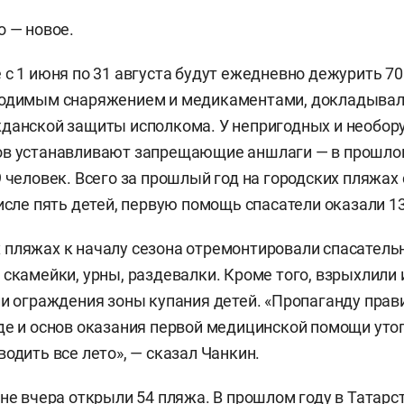
 — новое.
 с 1 июня по 31 августа будут ежедневно дежурить 70
ходимым снаряжением и медикаментами, докладывал
данской защиты исполкома. У непригодных и необор
ов устанавливают запрещающие аншлаги — в прошлом
9 человек. Всего за прошлый год на городских пляжах 
числе пять детей, первую помощь спасатели оказали 
пляжах к началу сезона отремонтировали спасатель
 скамейки, урны, раздевалки. Кроме того, взрыхлили 
ли ограждения зоны купания детей. «Пропаганду прав
оде и основ оказания первой медицинской помощи у
одить все лето», — сказал Чанкин.
ане вчера
открыли
54 пляжа. В прошлом году в Татарс