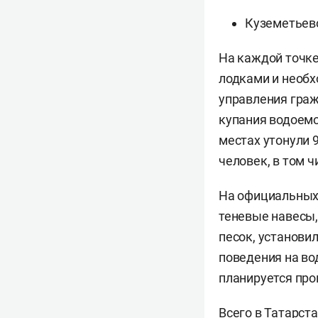
Куземетьево
На каждой точке
лодками и необ
управления граж
купания водоем
местах утонули 
человек, в том 
На официальных 
теневые навесы,
песок, установи
поведения на в
планируется пров
Всего в Татарст