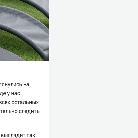
тянулись на
где у нас
всех остальных
тельно следить
выглядит так: