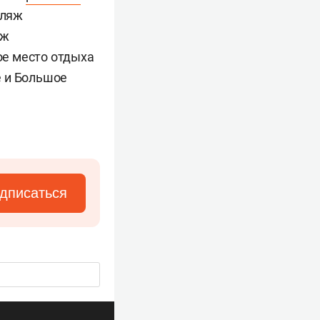
пляж
яж
ое место отдыха
е и Большое
дписаться