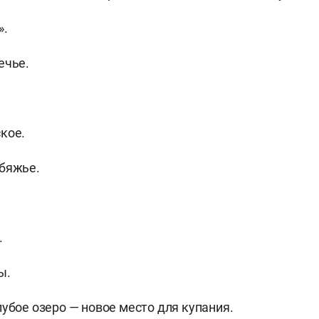
».
ечье.
кое.
бяжье.
.
ы.
убое озеро — новое место для купания.