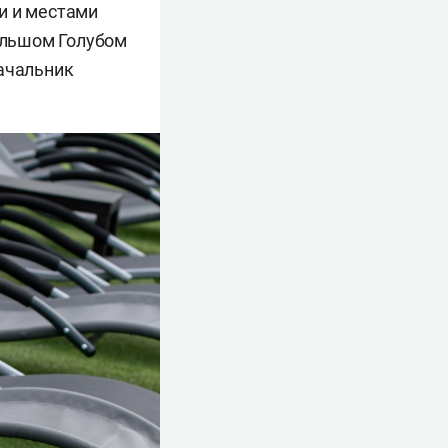
и и местами
Большом Голубом
начальник