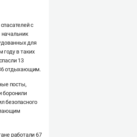
 спасателей с
 начальник
удованных для
 году в таких
спасли 13
136 отдыхающим.
ные посты,
и боронили
ил безопасного
топающим
тане
работали
67