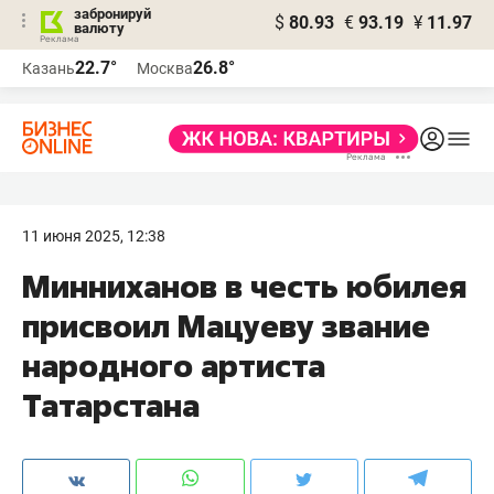
забронируй
$
80.93
€
93.19
¥
11.97
валюту
22.7°
26.8°
Казань
Москва
11 июня 2025, 12:38
Минниханов в честь юбилея
присвоил Мацуеву звание
народного артиста
Татарстана