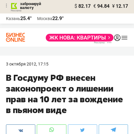
забронируй
$
82.17
€
94.84
¥
12.17
валюту
25.4°
22.9°
Казань
Москва
3 октября 2012, 17:15
В Госдуму РФ внесен
законопроект о лишении
прав на 10 лет за вождение
в пьяном виде