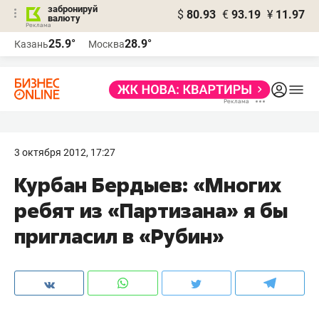
забронируй
$
80.93
€
93.19
¥
11.97
валюту
25.9°
28.9°
Казань
Москва
3 октября 2012, 17:27
Курбан Бердыев: «Многих
ребят из «Партизана» я бы
пригласил в «Рубин»