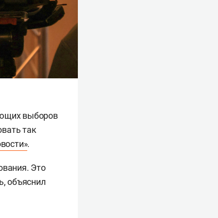
ующих выборов
овать так
вости»
.
ования. Это
ь, объяснил