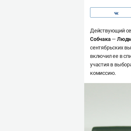
Действующий сен
Собчака
—
Людм
сентябрьских вы
включил ее в сп
участия в выбор
комиссию.