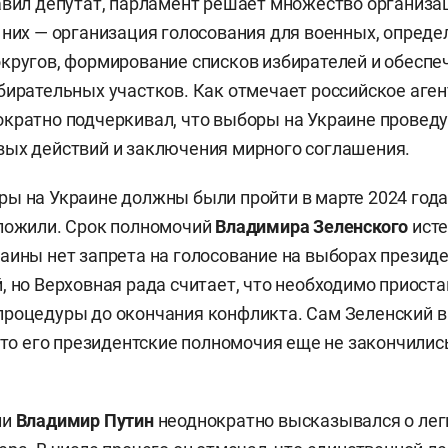
авил депутат, парламент решает множество организ
 них — организация голосования для военных, опреде
кругов, формирование списков избирателей и обеспе
бирательных участков. Как отмечает российское аген
кратно подчеркивал, что выборы на Украине проведу
ых действий и заключения мирного соглашения.
ы на Украине должны были пройти в марте 2024 года,
тложили. Срок полномочий
Владимира Зеленского
исте
аины нет запрета на голосование на выборах презид
, но Верховная рада считает, что необходимо приост
роцедуры до окончания конфликта. Сам Зеленский в
что его президентские полномочия еще не закончились
ии
Владимир Путин
неоднократно высказывался о ле