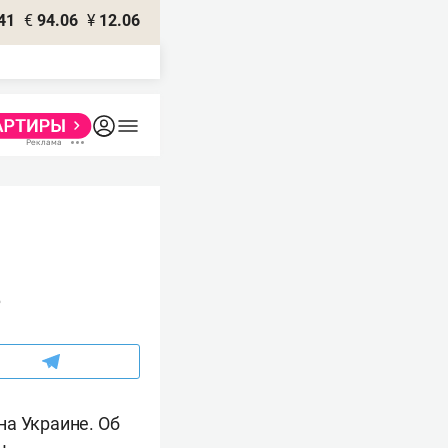
41
€
94.06
¥
12.06
в
на Украине. Об