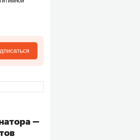
егитимной
дписаться
енатора —
атов