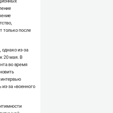
ационных
ление
чение
тство,
т только после
 однако из-за
к 20 мая. В
ента во время
ановить
 интервью
 из-за «военного
гитимности