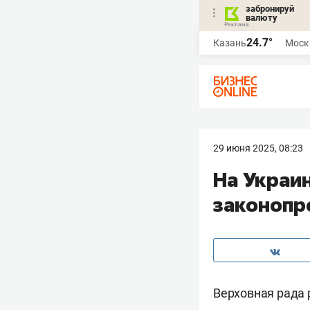
забронируй
валюту
24.7°
Казань
Моск
29 июня 2025, 08:23
На Украи
законопр
Верховная рада 