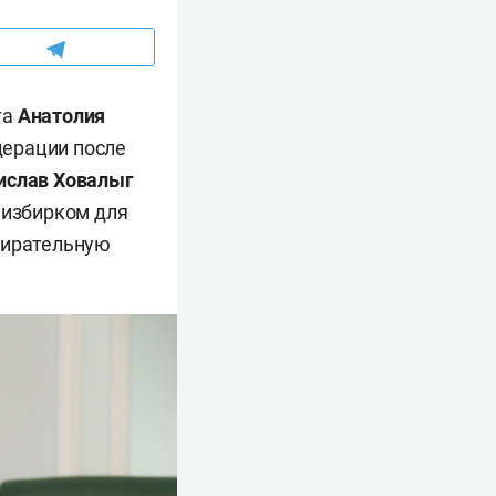
га
Анатолия
дерации после
ислав Ховалыг
 избирком для
бирательную