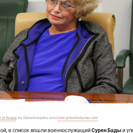
l of Russia
/via Globallookpress.com/
www.globallookpress.com
ой, в список вошли военнослужащий
Сурен Бады
и у