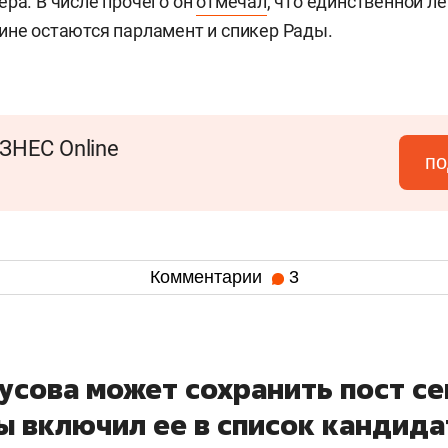
ера. В числе прочего он
отмечал
, что единственной л
ине остаются парламент и спикер Рады.
ЗНЕС Online
по
Комментарии
3
усова может сохранить пост с
ы включил ее в список кандид