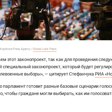
 Keystone Press Agency
/
Global Look Press
м этот законопроект, так как для проведения след
 специальный законопроект, который будет регулир
левоенные выборы», — цитирует Стефанчука
РИА «Но
то парламент готовит разные базовые сценарии голос
го, чтобы граждане могли выбирать, как им голосоват