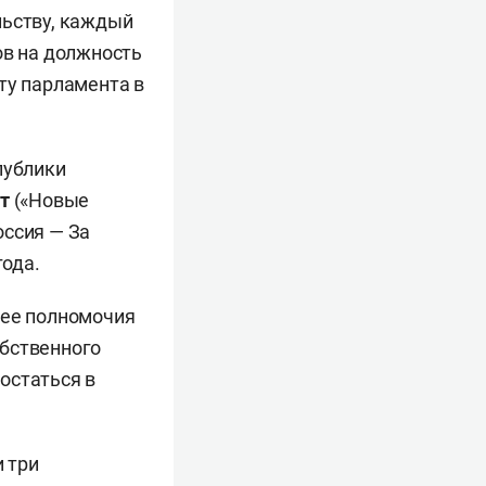
льству, каждый
ов на должность
ту парламента в
публики
т
(«Новые
ссия — За
года.
 ее полномочия
обственного
остаться в
и три