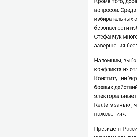
Кроме того, доб
вопросов. Среди
избирательных о
безопасности из
Стефанчук много
завершения боев
Напомним, выбор
конфликта их о
Конституции Укр
боевых действий
электоральные п
Reuters
заявил
, 
положения».
Президент Росс