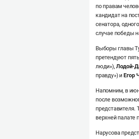
по правам челов
кандидат на пос
сенатора, одног
случае победы н
Выборы главы Ту
претендуют пять
люди»),
Лодой-Д
правду») и
Егор 
Напомним, в и
после возможног
представителя. 
верхней палате 
Нарусова предст