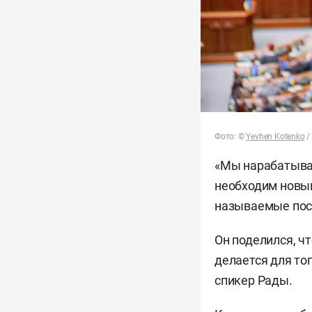
Фото:
©
Yevhen Kotenko
/
«Мы нарабатывае
необходим новый
называемые пос
Он поделился, ч
делается для то
спикер Рады.