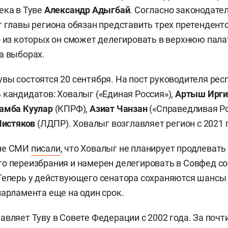
ека в Туве
Александр Адыгбай
. Согласно законодате
т главы региона обязан представить трех претендент
о из которых он сможет делегировать в верхнюю пала
а выборах.
вы состоятся 20 сентября. На пост руководителя рес
 кандидатов: Ховалыг («Единая Россия»),
Артыш Ирги
амба Куулар
(КПРФ),
Азиат Чанзан
(«Справедливая Ро
Чистяков
(ЛДПР). Ховалыг возглавляет регион с 2021 
юне СМИ
писали
, что Ховалыг не планирует продлевать
о переизбрания и намерен делегировать в Совфед с
Теперь у действующего сенатора сохраняются шансы 
парламента еще на один срок.
авляет Туву в Совете Федерации с 2002 года. За почт