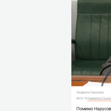
Людмила Нарусова
Фото:
©
Federation Counci
Помимо Нарусов