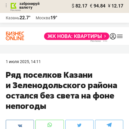
забронируй
$
82.17
€
94.84
¥
12.17
валюту
22.7°
19°
Казань
Москва
1 июля 2025, 14:11
Ряд поселков Казани
и Зеленодольского района
остался без света на фоне
непогоды