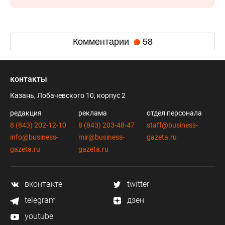
Комментарии
58
контакты
Казань, Лобачевского 10, корпус 2
редакция
реклама
отдел персонала
8 (843) 202-12-10
8 (843) 203-48-47
staff@business-
info@business-
mir@business-
gazeta.ru
gazeta.ru
gazeta.ru
вконтакте
twitter
telegram
дзен
youtube