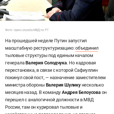
Фото: пресс-служба МВД по РТ
На прошедшей неделе Путин запустил
масштабную реструктуризацию:
объединил
тыловые структуры под единым началом
генерала
Валерия Солодчука
. Но кадровая
перестановка, в связи с которой Сафиуллин
покинул свой пост, — назначение заместителем
министра обороны
Валерия Шулику
несколько
месяцев назад. В команду
Андрея Белоусова
он
перешел с аналогичной должности в МВД
России, там он курировал тыловые и