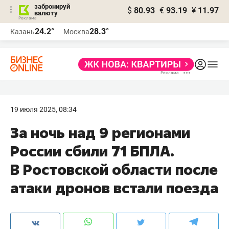
забронируй
$
80.93
€
93.19
¥
11.97
валюту
24.2°
28.3°
Казань
Москва
19 июля 2025, 08:34
За ночь над 9 регионами
России сбили 71 БПЛА.
В Ростовской области после
атаки дронов встали поезда