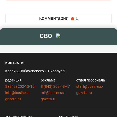
Комментарии
1
СВО
контакты
Казань, Лобачевского 10, корпус 2
редакция
реклама
отдел персонала
8 (843) 202-12-10
8 (843) 203-48-47
staff@business-
info@business-
mir@business-
gazeta.ru
gazeta.ru
gazeta.ru