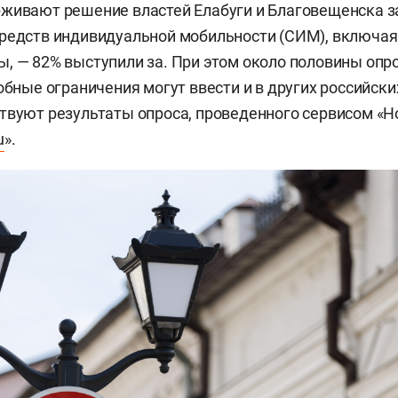
живают решение властей Елабуги и Благовещенска з
редств индивидуальной мобильности (СИМ), включая
, — 82% выступили за. При этом около половины опр
обные ограничения могут ввести и в других российски
твуют результаты опроса, проведенного сервисом «Но
u
».