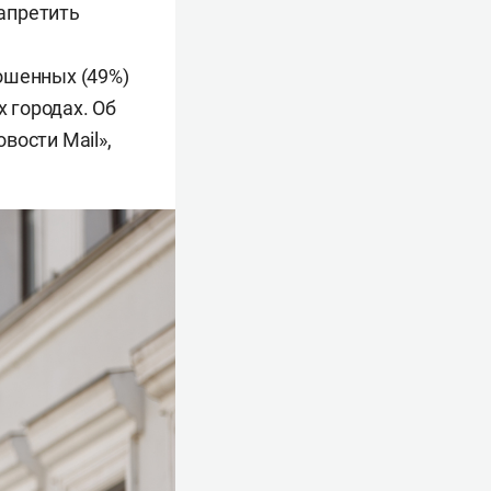
апретить
ошенных (49%)
х городах. Об
вости Mail»,