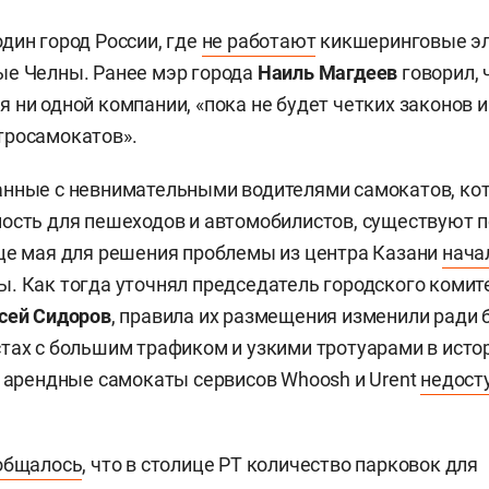
дин город России, где
не работают
кикшеринговые эл
ые Челны. Ранее мэр города
Наиль Магдеев
говорил, 
 ни одной компании, «пока не будет четких законов и
тросамокатов».
анные с невнимательными водителями самокатов, ко
ость для пешеходов и автомобилистов, существуют 
це мая для решения проблемы из центра Казани
нача
. Как тогда уточнял председатель городского комит
сей Сидоров
, правила их размещения изменили ради 
тах с большим трафиком и узкими тротуарами в ист
я арендные самокаты сервисов Whoosh и Urent
недост
общалось
, что в столице РТ количество парковок для