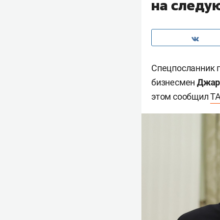
на следу
Спецпосланник 
бизнесмен
Джар
этом сообщил
Т