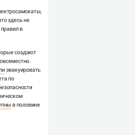
ектросамокаты,
что здесь не
 правил в
торые создают
повсеместно.
ли
эвакуировать
ета по
безопасности
орическом
упны
в половине