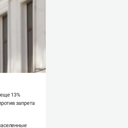
 еще 13%
против запрета
 населенные