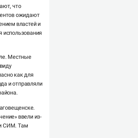
ают, что
дентов ожидают
ением властей и
я использования
ле. Местные
 виду
асно как для
ода и отправляли
района.
аговещенске.
чение» ввели из-
и СИМ. Там