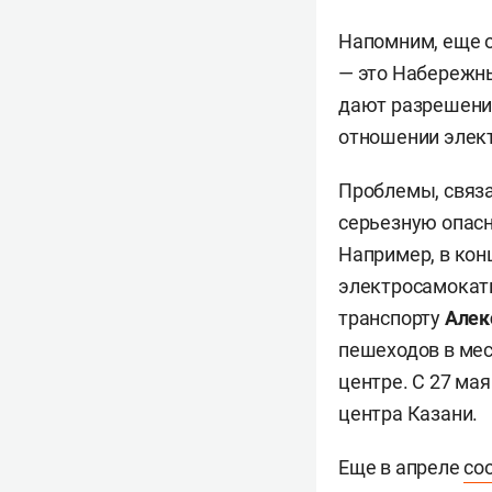
Напомним, еще о
— это Набережн
дают разрешения
отношении элек
Проблемы, связ
серьезную опасн
Например, в кон
электросамокаты
транспорту
Алек
пешеходов в мес
центре. С 27 ма
центра Казани.
Еще в апреле
со