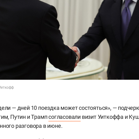
 Уиткофф
дели — дней 10 поездка может состояться», — подчер
тим, Путин и Трамп
согласовали
визит Уиткоффа и Ку
нного разговора в июне.