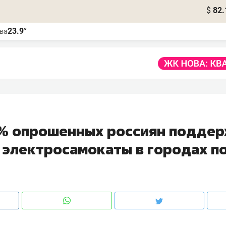
$
82.
23.9°
ва
% опрошенных россиян подде
а электросамокаты в городах п