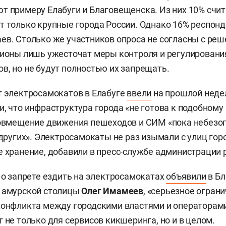
т примеру Елабуги и Благовещенска. Из них 10% счит
т только крупные города России. Однако 16% респон
ев. Столько же участников опроса не согласны с реш
гионы лишь ужесточат меры контроля и регулировани
в, но не будут полностью их запрещать.
т электросамокатов в Елабуге
ввели
на прошлой неде
и, что инфраструктура города «не готова к подобному
совмещение движения пешеходов и СИМ «пока небезоп
 других». Электросамокаты не раз изымали с улиц гор
е хранение, добавили в пресс-службе администрации 
о о запрете ездить на электросамокатах
объявили
в Бл
р амурской столицы
Олег Имамеев
, «серьезное ограни
конфликта между городскими властями и операторам
 не только для сервисов кикшеринга, но и в целом.