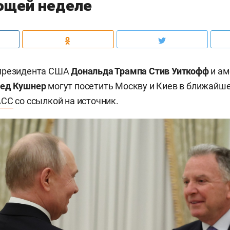
ющей неделе
президента США
Дональда Трампа
Стив Уиткофф
и ам
ед Кушнер
могут посетить Москву и Киев в ближайше
АСС
со ссылкой на источник.