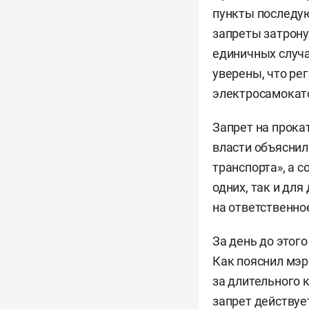
пункты последую
запреты затрону
единичных случа
уверены, что ре
электросамокато
Запрет на прока
власти объяснил
транспорта», а 
одних, так и для
на ответственно
За день до этог
Как пояснил мэ
за длительного 
запрет действует