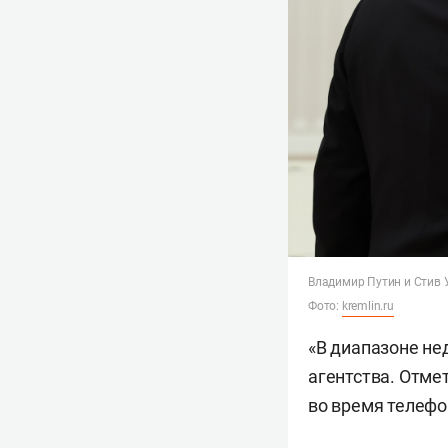
Владимир Путин и Стив
Фото:
kremlin.ru
«В диапазоне не
агентства. Отме
во время телефо