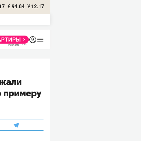
17
€
94.84
¥
12.17
ржали
о примеру