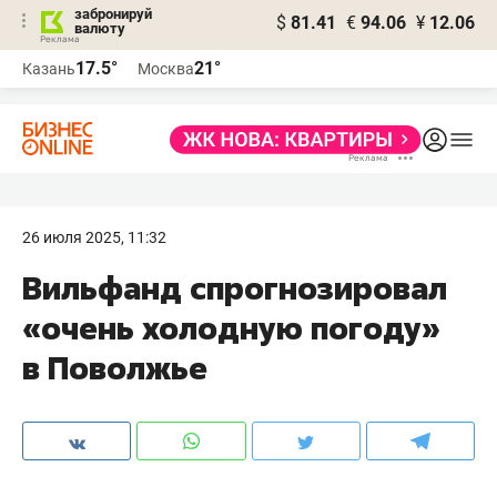
забронируй
$
81.41
€
94.06
¥
12.06
валюту
17.5°
21°
Казань
Москва
26 июля 2025, 11:32
Вильфанд спрогнозировал
«очень холодную погоду»
в Поволжье