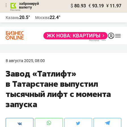
забронируй
$
80.93
€
93.19
¥
11.97
валюту
20.5°
22.4°
Казань
Москва
8 августа 2025, 08:00
Завод «Татлифт»
в Татарстане выпустил
тысячный лифт с момента
запуска