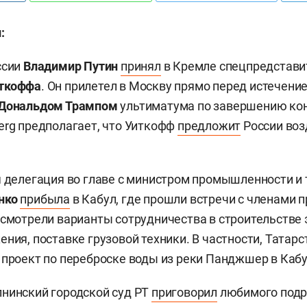
:
ссии
Владимир Путин
принял
в Кремле спецпредстави
иткоффа
.
Он прилетел в Москву прямо перед истечени
Дональдом Трампом
ультиматума по завершению ко
erg предполагает, что Уиткофф
предложит
России во
я делегация во главе с министром промышленности и 
нко
прибыла
в Кабул, где прошли встречи с членами 
ссмотрели варианты сотрудничества в строительстве 
ения, поставке грузовой техники. В частности, Татар
 проект по переброске воды из реки Панджшер в Кабу
нинский городской суд РТ
приговорил
любимого подр