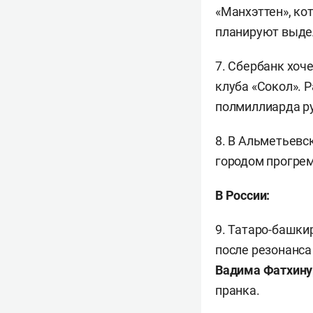
«Манхэттен», ко
планируют выдел
7. Сбербанк хоч
клуба «Сокол». 
полмиллиарда р
8. В Альметьевс
городом прогрем
В России:
9. Татаро-башки
после резонанс
Вадима Фатхину
пранка.