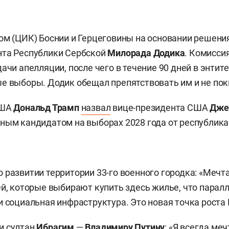
ом (ЦИК) Боснии и Герцеговины на основании решени
нта Республики Сербской
Милорада Додика
. Комисси
дачи апелляции, после чего в течение 90 дней в энти
е выборы. Додик обещал препятствовать им и не пок
США
Дональд Трамп
назвал
вице-президента США
Дже
ным кандидатом на выборах 2028 года от республика
о развитии территории 33-го военного городка: «Мечта
ей, которые выбирают купить здесь жилье, что парал
и социальная инфраструктура. Это новая точка роста 
и султан
Ибрагим
—
Владимиру Путину
: «Я всегда ме