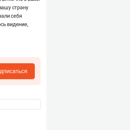
вашу страну
зали себя
сь видение,
дписаться