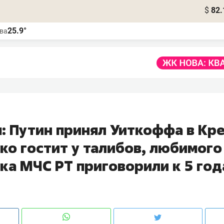
$
82.
25.9°
ва
: Путин принял Уиткоффа в Кр
ко гостит у талибов, любимого
ка МЧС РТ приговорили к 5 го