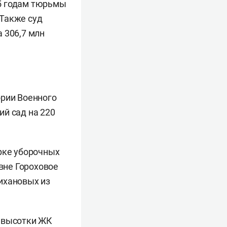
5 годам тюрьмы
 Также суд
 306,7 млн
ории Военного
ий сад на 220
рке уборочных
вне Гороховое
ихановых из
 высотки ЖК