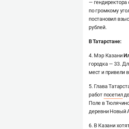
— гендиректора
по громкому уго
постановил взыс
рублей.
В Татарстане:
4. Мэр Казани
Ил
городка — 33. Д
мест и привели 
5. Глава Татарс
работ
посетил
дв
Поле в Тюлячинс
деревни Новый 
6. В Казани хотя