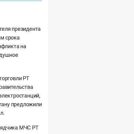
теля президента
ем срока
нфликта на
здушное
торговли РТ
правительства
электростанций,
стану предложили
л.
ядчика МЧС РТ