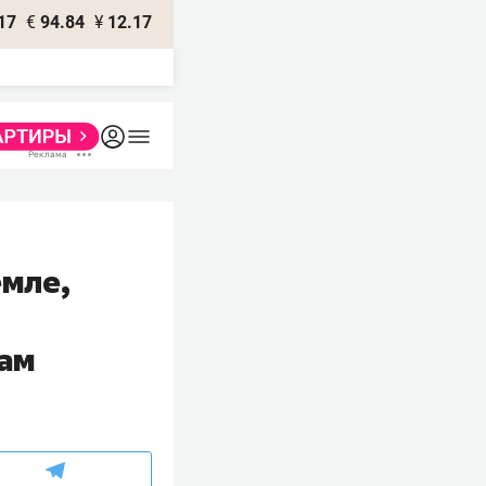
17
€
94.84
¥
12.17
емле,
дам