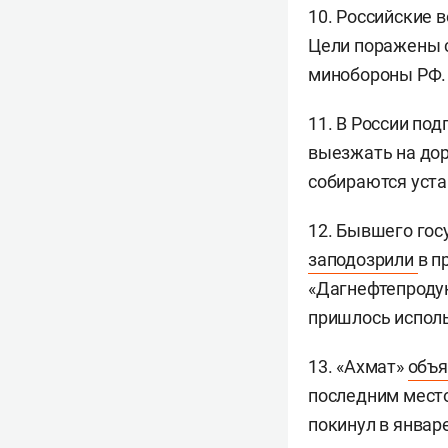
10. Российские 
Цели поражены с
минобороны РФ.
11. В России по
выезжать на дор
собираются уста
12. Бывшего гос
заподозрили
в п
«Дагнефтепродук
пришлось исполь
13. «Ахмат»
объя
последним место
покинул в январе