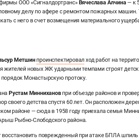
 фирмы ООО «Сигналдортранс»
Вячеслава Алчина
— к 
ловному делу по афере с ремонтом пожарных машин.
кать с него в счет возмещения материального ущерба
ьсур Метшин
проинспектировал
ход работ на террит
ля жителей новых ЖК ударными темпами строят детск
в порядок Монастырскую протоку.
тана
Рустам Минниханов
при объезде районов и прове
ор своего детства спустя 60 лет. Он расположен дере
ком районе — сюда в 1958 году приехала семья Минн
Арыш Рыбно-Слободского района.
т
восстановить
поврежденный при атаке БПЛА шпиль