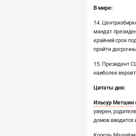
В мире:
14. Центризбирк
мандат президе
крайний срок по
пройти досрочны
15. Президент 
наиболее вероят
Цитаты дня:
Ильсур Метшин
уверен, родител
домов вводится 
Король Малайзи