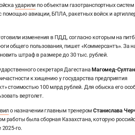
войска
ударили
по объектам газотранспортных систем
 помощью авиации, БПЛА, ракетных войск и артилле
дготовили изменения в ПДД, согласно которым на пит
оги общего пользования, пишет «Коммерсантъ». За 
новить штраф в размере до 30 тыс. рублей.
ударственного секретаря Дагестана
Магомед-Султан
ричастности к хищению у государства предприятия
т» стоимостью 100 млрд рублей. Для обыска его осо
зовать вертолет.
вил
о назначении главным тренером
Станислава Чер
м работы была сборная Казахстана, которую россий
 2025-го.