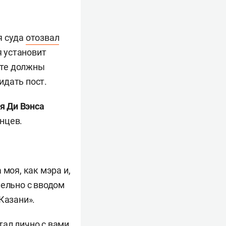
я суда
отозвал
я установит
тете должны
идать пост.
я Ди Вэнса
нцев.
 моя, как мэра и,
лельно с вводом
Казани».
чтал лично с вами