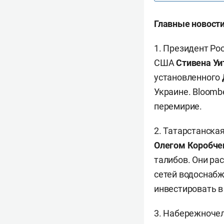
Главные новости
1. Президент Ро
США
Стивена У
установленного
Украине. Bloomb
перемирие.
2. Татарстанска
Олегом Коробче
талибов. Они ра
сетей водоснабж
инвестировать в
3. Набережночел