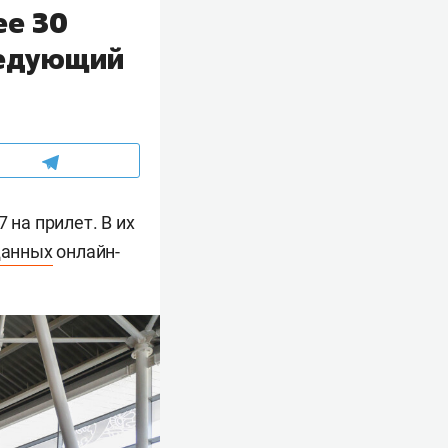
ее 30
ледующий
 на прилет. В их
данных
онлайн-