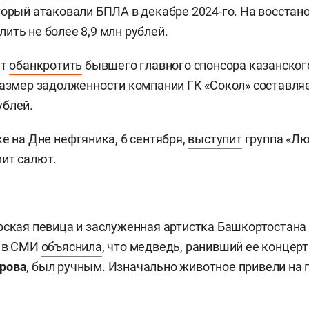
торый атаковали БПЛА в декабре 2024-го. На восстан
ить не более 8,9 млн рублей.
ет
обанкротить
бывшего главного спонсора казанског
Размер задолженности компании ГК «Сокол» составля
ублей.
ке на Дне нефтяника, 6 сентября,
выступит
группа «Люб
ит салют.
рская певица и заслуженная артистка Башкортостана
а в СМИ
объяснила
, что медведь, ранивший ее концер
рова
, был ручным. Изначально животное привели на