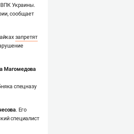
 ВПК Украины.
рии, сообщает
байках
запретят
нарушение
а Магомедова
бняка спецназу
чесова
. Его
ский специалист