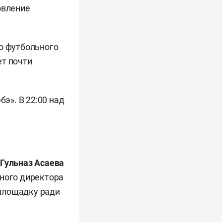
овление
о футбольного
ет почти
э». В 22:00 над
Гульназ Асаева
тного директора
 площадку ради