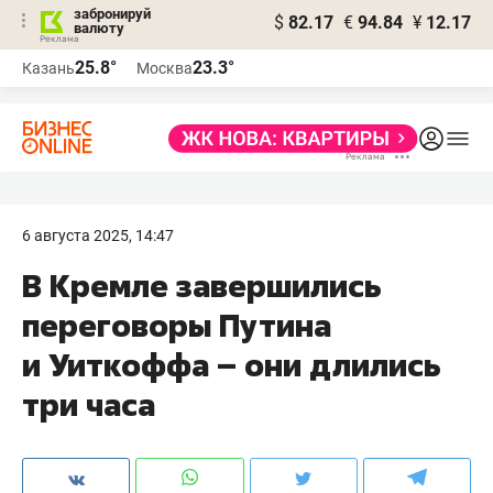
забронируй
$
82.17
€
94.84
¥
12.17
валюту
25.8°
23.3°
Казань
Москва
6 августа 2025, 14:47
В Кремле завершились
переговоры Путина
и Уиткоффа – они длились
три часа