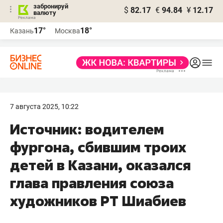
забронируй
$
82.17
€
94.84
¥
12.17
валюту
17°
18°
Казань
Москва
7 августа 2025, 10:22
Источник: водителем
фургона, сбившим троих
детей в Казани, оказался
глава правления союза
художников РТ Шиабиев