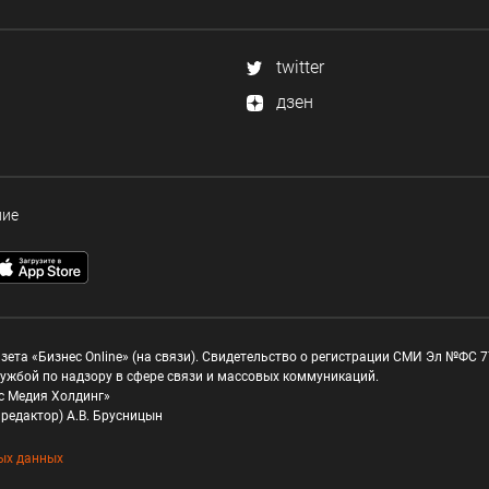
twitter
дзен
ние
зета «Бизнес Online» (на связи). Свидетельство о регистрации СМИ Эл №ФС 77
ужбой по надзору в сфере связи и массовых коммуникаций.
с Медия Холдинг»
редактор) А.В. Брусницын
ых данных