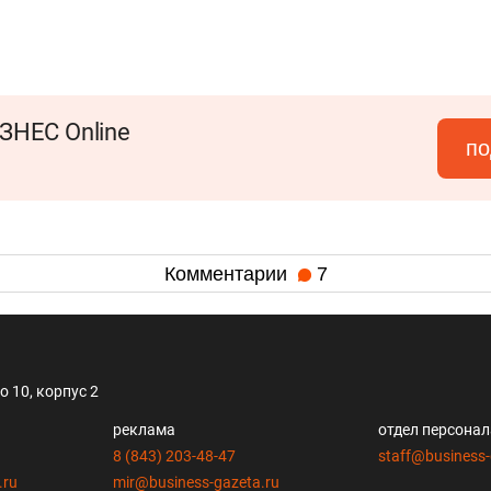
ЗНЕС Online
по
Комментарии
7
 10, корпус 2
реклама
отдел персона
8 (843) 203-48-47
staff@business-
.ru
mir@business-gazeta.ru