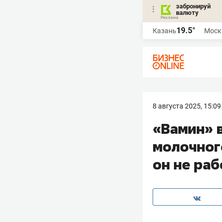
забронируй
валюту
19.5°
Казань
Моск
8 августа 2025, 15:09
«Вамин» 
молочног
он не раб