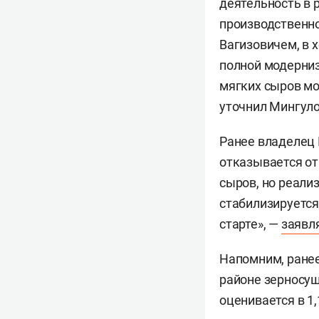
деятельность в 
производственн
Вагизовичем, в 
полной модерниз
мягких сыров мо
уточнил Мингуло
Ранее владелец
отказывается от
сыров, но реали
стабилизируется
старте», —
заявл
Напомним, ране
районе зерносу
оценивается в 1,