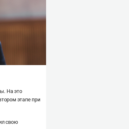
ы. На это
втором этапе при
ил свою