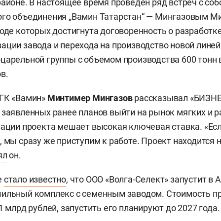
районе. В настоящее время проведен ряд встреч с со
ого объединения „Вамин Татарстан“ — Мингазовым 
ходе которых достигнута договоренность о разработк
ации завода и перехода на производство новой лине
царельной группы с объемом производства 600 тонн в
в.
 ГК «Вамин»
Минтимер Мингазов
рассказывал «БИЗНЕС
 заявленных ранее планов выйти на рынок мягких и 
зации проекта мешает высокая ключевая ставка. «Ес
, мы сразу же приступим к работе. Проект находится 
ял
он.
е
стало известно
, что ООО «Волга-Селект» запустит в
шильный комплекс с семенным заводом. Стоимость п
1 млрд рублей, запустить его планируют до 2027 года.