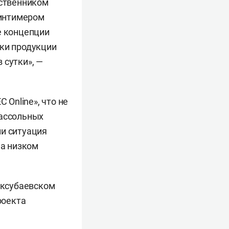
бственником
Минтимером
е концепции
йки продукции
 сутки», —
 Online», что не
рассольных
ли ситуация
на низком
 Аксубаевском
роекта