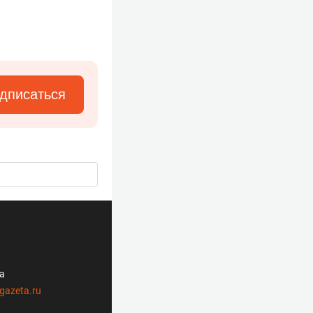
дписаться
ла
gazeta.ru