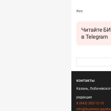
#
апк
Читайте БИ
в Telegram
контакты
Казань, Лобачевского
редакция
8 (843) 202-12-10
info@business-gazeta