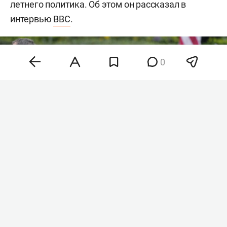
летнего политика. Об этом он рассказал в
интервью
BBC
.
0
Хантер Байден
Фото: © Chris Kleponis / Keystone Press Agency /
www.globallookpress.com