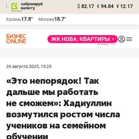
забронируй
$
82.17
€
94.84
¥
12.17
валюту
17.8°
18.7°
Казань
Москва
26 августа 2025, 15:25
«Это непорядок! Так
дальше мы работать
не сможем»: Хадиуллин
возмутился ростом числа
учеников на семейном
обучении