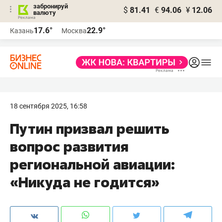
забронируй
$
81.41
€
94.06
¥
12.06
валюту
17.6°
22.9°
Казань
Москва
18 сентября 2025, 16:58
Путин призвал решить
вопрос развития
региональной авиации:
«Никуда не годится»