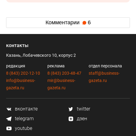
Комментарии
6
контакты
Казань, Лобачевского 10, корпус 2
редакция
реклама
отдел персонала
8 (843) 202-12-10
8 (843) 203-48-47
staff@business-
info@business-
mir@business-
gazeta.ru
gazeta.ru
gazeta.ru
вконтакте
twitter
telegram
дзен
youtube