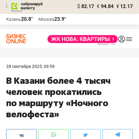
забронируй
$
82.17
€
94.84
¥
12.17
валюту
20.8°
23.9°
Казань
Москва
28 сентября 2025, 09:59
В Казани более 4 тысяч
человек прокатились
по маршруту «Ночного
велофеста»