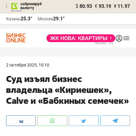
забронируй
$
80.93
€
93.19
¥
11.97
валюту
25.3°
29.1°
Казань
Москва
2 октября 2025, 10:10
Суд изъял бизнес
владельца «Кириешек»,
Calve и «Бабкиных семечек»