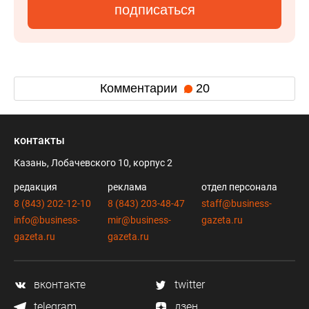
подписаться
Комментарии
20
контакты
Казань, Лобачевского 10, корпус 2
редакция
реклама
отдел персонала
8 (843) 202-12-10
8 (843) 203-48-47
staff@business-
info@business-
mir@business-
gazeta.ru
gazeta.ru
gazeta.ru
вконтакте
twitter
telegram
дзен