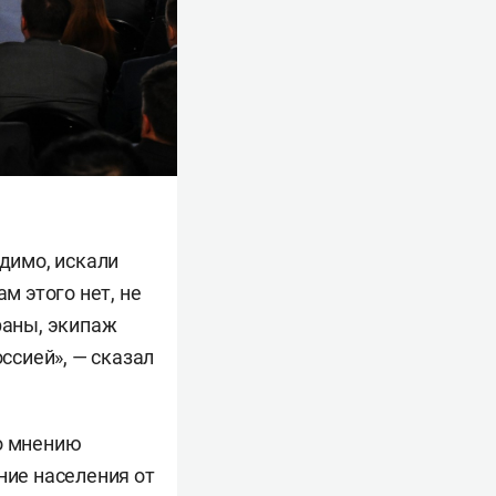
идимо, искали
м этого нет, не
раны, экипаж
оссией», — сказал
По мнению
ние населения от