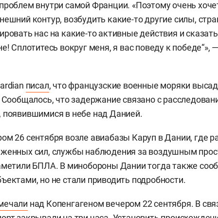
проблем внутри самой Франции. «Поэтому очень хоче
нешний контур, возбудить какие-то другие силы, стра
ировать нас на какие-то активные действия и сказать
е! Сплотитесь вокруг меня, я вас поведу к победе“»,
ardian
писал
, что французские военные моряки высад
. Сообщалось, что задержание связано с расследован
 появившимися в небе над Данией.
ом 26 сентября возле авиабазы Каруп в Дании, где 
уженных сил, службы наблюдения за воздушным прос
аметили БПЛА. В минобороны Дании тогда также соо
ъектами, но не стали приводить подробности.
мечали
над Копенгагеном вечером 22 сентября. В свя
орт закрывали на три часа. Установить происхожден