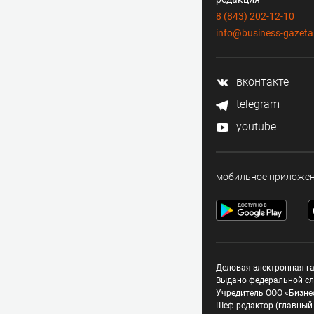
8 (843) 202-12-10
info@business-gazeta
вконтакте
telegram
youtube
мобильное приложе
Деловая электронная га
Выдано федеральной сл
Учредитель ООО «Бизне
Шеф-редактор (главный 