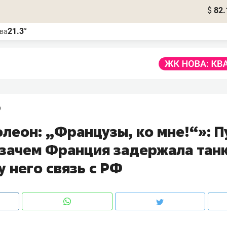
$
82.
21.3°
ва
9
леон: „Французы, ко мне!“»: П
 зачем Франция задержала тан
 у него связь с РФ