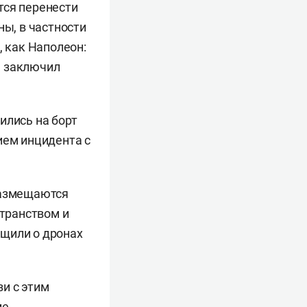
тся перенести
ны, в частности
, как Наполеон:
 — заключил
ились на борт
ием инцидента с
размещаются
транством и
бщили о дронах
зи с этим
ие