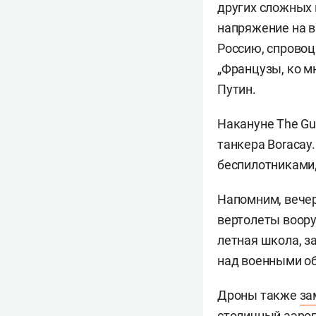
других сложных 
напряжение на в
Россию, спровоц
„Французы, ко мн
Путин.
Накануне The Gu
танкера Boracay
беспилотниками,
Напомним, вечер
вертолеты воор
летная школа, з
над военными об
Дроны также
за
столичный аэроп