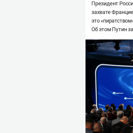
Президент Росс
захвате Францие
это «пиратством
Об этом Путин з