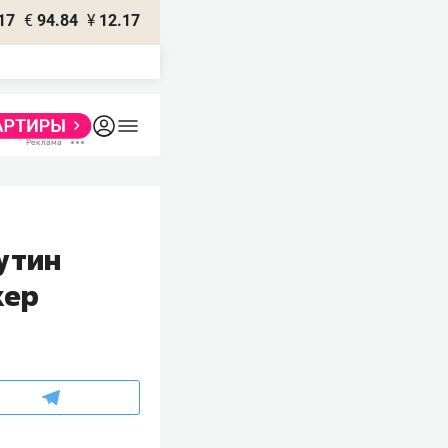
17
€
94.84
¥
12.17
утин
кер