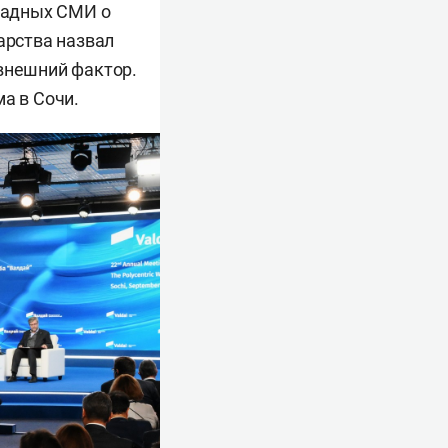
падных СМИ о
арства назвал
 внешний фактор.
а в Сочи.