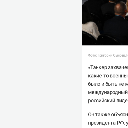
Фото: Григорий Сысоев, 
«Танкер захваче
какие-то военные
было и быть не 
международный. Я
российский лиде
Он также объясн
президента РФ, 