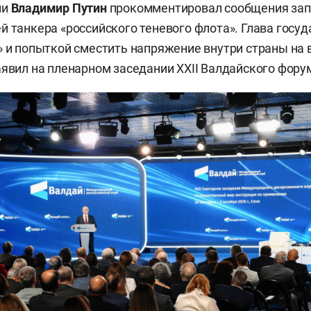
ии
Владимир Путин
прокомментировал сообщения за
й танкера «российского теневого флота». Глава госуд
» и попыткой сместить напряжение внутри страны на
аявил на пленарном заседании ХХII Валдайского форум