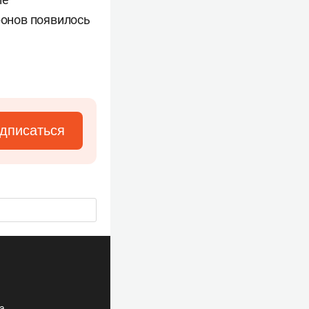
ронов появилось
дписаться
ла