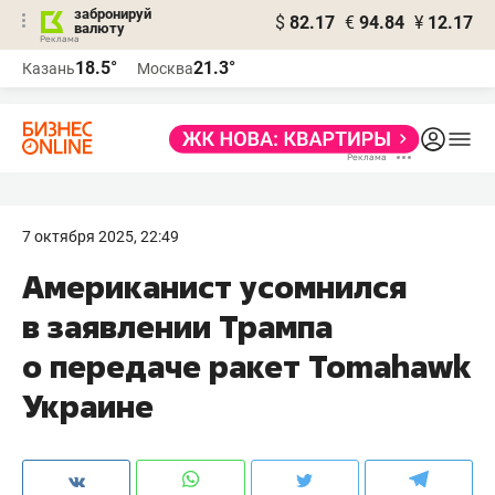
забронируй
$
82.17
€
94.84
¥
12.17
валюту
18.5°
21.3°
Казань
Москва
7 октября 2025, 22:49
Американист усомнился
в заявлении Трампа
о передаче ракет Tomahawk
Украине