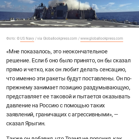
Фото: ©
US Navy
/ via Globallookpress.com /
www.globallookpress.com
«Мне показалось, это неокончательное
решение. Если б оно было принято, он бы сказал
прямо и четко, как он любит делать сенсацию,
что именно эти ракеты будут поставлены. Он по-
прежнему занимает позицию раздумывающую,
представляет ее таковой и пытается оказывать
давление на Россию с помощью таких
заявлений, граничащих с агрессивными», —
сказал Ярыгин.
Также он добавил, что Трамп не пояснил, как