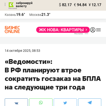
забронируй
$
82.17
€
94.84
¥
12.17
валюту
19.6°
21.3°
Казань
Москва
14 октября 2025, 08:53
«Ведомости»:
В РФ планируют втрое
сократить госзаказ на БПЛА
на следующие три года