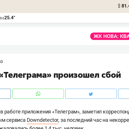
$
81.
25.4°
ва
50
 «Телеграма» произошел сбой
в работе приложения «Телеграм», заметил корреспо
ным сервиса
Downdetector
, за последний час на некорр
аловались более 1,4 тыс. человек.