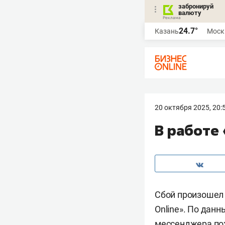
забронируй
валюту
24.7°
Казань
Моск
20 октября 2025, 20:
В работе
Сбой произошел 
Online». По дан
мессенджера пож