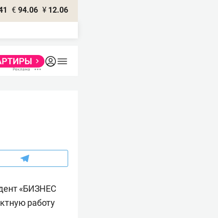
41
€
94.06
¥
12.06
ндент «БИЗНЕС
ектную работу