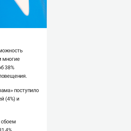
зможность
м многие
об 38%
оповещения.
рама» поступило
й (4%) и
 сбоем
31,4%.