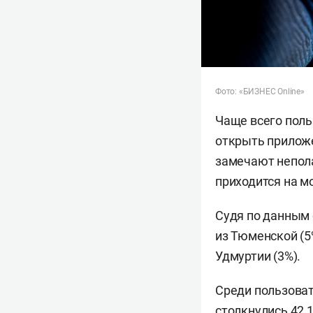
Фото: «БИЗНЕС Online»
Чаще всего поль
открыть приложе
замечают непола
приходится на м
Судя по данным 
из Тюменской (5%
Удмуртии (3%).
Среди пользоват
столкнулись 42,