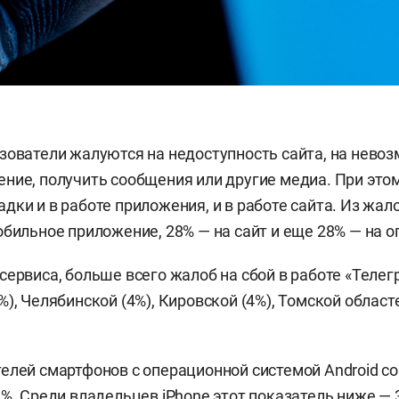
зователи жалуются на недоступность сайта, на нево
ние, получить сообщения или другие медиа. При это
дки и в работе приложения, и в работе сайта. Из жал
обильное приложение, 28% — на сайт и еще 28% — на 
сервиса, больше всего жалоб на сбой в работе «Телег
), Челябинской (4%), Кировской (4%), Томской областе
елей смартфонов с операционной системой Android со
1%. Среди владельцев iPhone этот показатель ниже — 