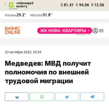
забронируй
$
81.41
€
94.06
¥
12.06
валюту
29.2°
31.8°
Казань
Москва
23 октября 2025, 20:29
Медведев: МВД получит
полномочия по внешней
трудовой миграции