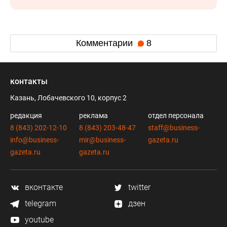
Комментарии
8
контакты
Казань, Лобачевского 10, корпус 2
редакция
реклама
отдел персонала
8 (843) 202-12-10
8 (843) 203-48-47
staff@business-
info@business-
mir@business-
gazeta.ru
gazeta.ru
gazeta.ru
вконтакте
twitter
telegram
дзен
youtube