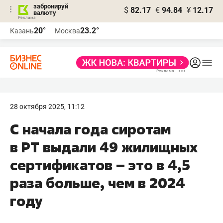
забронируй
$
82.17
€
94.84
¥
12.17
валюту
20°
23.2°
Казань
Москва
28 октября 2025, 11:12
С начала года сиротам
в РТ выдали 49 жилищных
сертификатов – это в 4,5
раза больше, чем в 2024
году