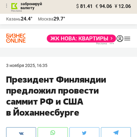
забронируй
$
81.41
€
94.06
¥
12.06
валюту
24.4°
29.7°
Казань
Москва
3 ноября 2025, 16:35
Президент Финляндии
предложил провести
саммит РФ и США
в Йоханнесбурге