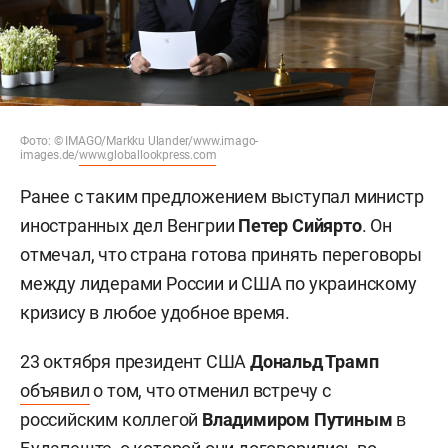
Фото: © IMAGO/Markku Ulander/www.imago-
images.de/
www.globallookpress.com
Ранее с таким предложением выступал министр
иностранных дел Венгрии
Петер Сийярто
. Он
отмечал, что страна готова принять переговоры
между лидерами России и США по украинскому
кризису в любое удобное время.
23 октября президент США
Дональд Трамп
объявил
о том, что отменил встречу с
российским коллегой
Владимиром Путиным
в