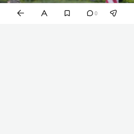
0
Хантер Байден
Фото: © Chris Kleponis / Keystone Press Agency /
www.globallookpress.com
«Рак распространился, метастазировал в кости и
дальше. Это очень больно и во многих
отношениях крайне изнурительно», — сказал