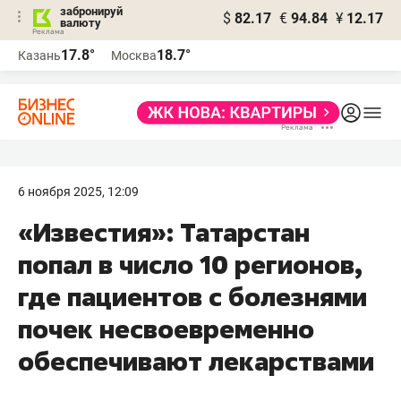
забронируй
$
82.17
€
94.84
¥
12.17
валюту
17.8°
18.7°
Казань
Москва
6 ноября 2025, 12:09
«Известия»: Татарстан
попал в число 10 регионов,
где пациентов с болезнями
почек несвоевременно
обеспечивают лекарствами