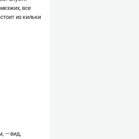
риезжих, все
стоит из кильки
, — вид,