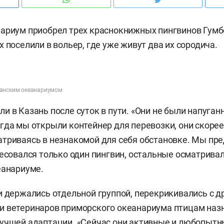
ариум приобрел трех краснокнижных пингвинов Гумб
 поселили в вольер, где уже живут два их сородича.
занским океанариумом
и в Казань после суток в пути. «Они не были напуга
гда мы открыли контейнер для перевозки, они скорее
триваясь в незнакомой для себя обстановке. Мы пр
ресовался только один пингвин, остальные осматривал
еанариуме.
и держались отдельной группой, перекрикивались с д
и ветеринаров приморского океанариума птицам наз
учшей адаптации. «Сейчас они активные и любопытн