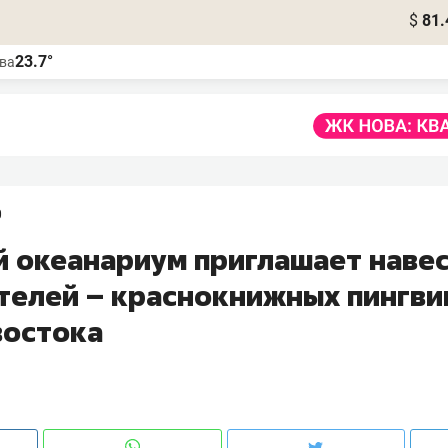
$
81.
23.7°
ва
0
й океанариум приглашает наве
телей – краснокнижных пингви
востока