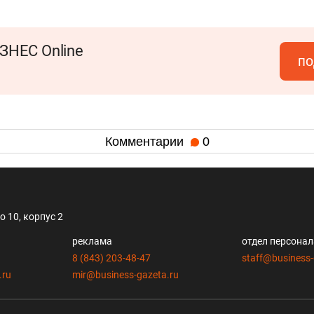
ЗНЕС Online
по
Комментарии
0
 10, корпус 2
реклама
отдел персона
8 (843) 203-48-47
staff@business-
.ru
mir@business-gazeta.ru