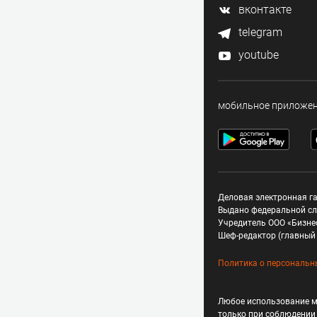
вконтакте
telegram
youtube
мобильное приложе
Деловая электронная га
Выдано федеральной сл
Учредитель ООО «Бизне
Шеф-редактор (главный 
Политика о персональн
Любое использование м
только при соблюдени