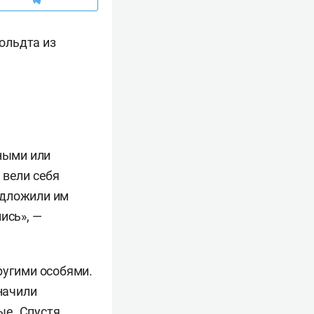
ольдта из
нными или
 вели себя
едложили им
ись», —
ругими особями.
начили
ые. Спустя