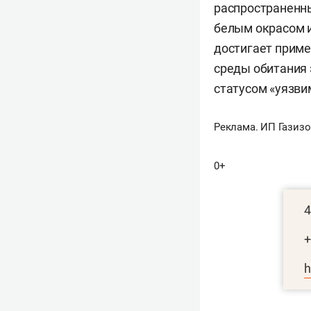
распространенны
белым окрасом и
достигает приме
среды обитания 
статусом «уязви
Реклама. ИП Газизов
0+
4
+
h