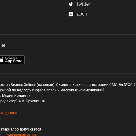
twitter
дзен
ние
зета «Бизнес Online» (на связи). Свидетельство о регистрации СМИ Эл №ФС 77
ужбой по надзору в сфере связи и массовых коммуникаций.
с Медия Холдинг»
редактор) А.В. Брусницын
ых данных
атериалов допускается
и
правил перепечатки