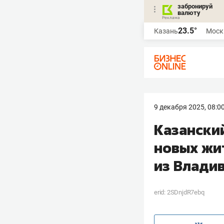
забронируй
валюту
23.5°
Казань
Моск
9 декабря 2025, 08:0
Казански
новых жи
из Влади
erid: 2SDnjdR7ebq