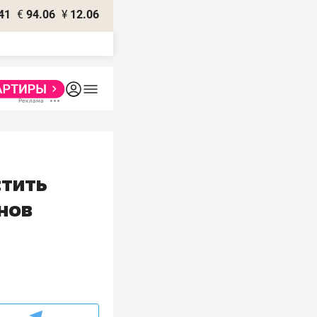
41
€
94.06
¥
12.06
стить
нов