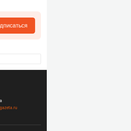
дписаться
ла
gazeta.ru