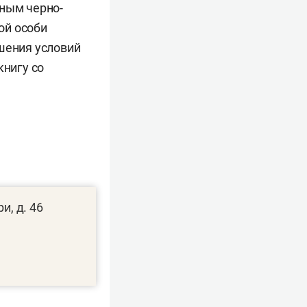
рным черно-
ой особи
шения условий
книгу со
и, д. 46