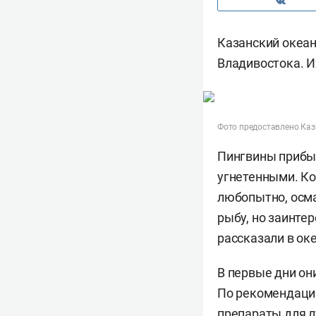
Казанский океан
Владивостока. Их
Фото предоставлено Ка
Пингвины прибыл
угнетенными. Ко
любопытно, осма
рыбу, но заинте
рассказали в ок
В первые дни он
По рекомендаци
препараты для л