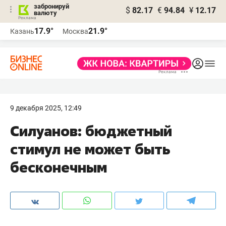
забронируй
$
82.17
€
94.84
¥
12.17
валюту
17.9°
21.9°
Казань
Москва
9 декабря 2025, 12:49
Силуанов: бюджетный
стимул не может быть
бесконечным