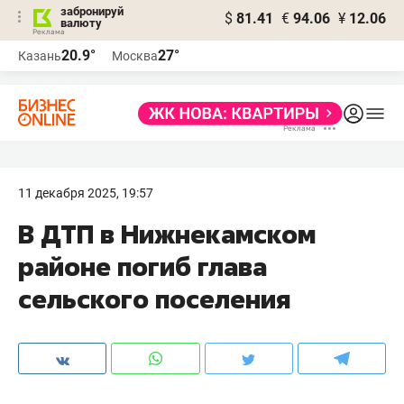
забронируй
$
81.41
€
94.06
¥
12.06
валюту
20.9°
27°
Казань
Москва
11 декабря 2025, 19:57
В ДТП в Нижнекамском
районе погиб глава
сельского поселения