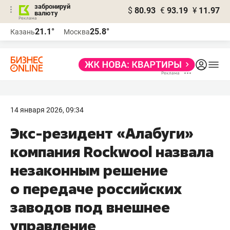
забронируй
$
80.93
€
93.19
¥
11.97
валюту
21.1°
25.8°
Казань
Москва
14 января 2026, 09:34
Экс-резидент «Алабуги»
компания Rockwool назвала
незаконным решение
о передаче российских
заводов под внешнее
управление