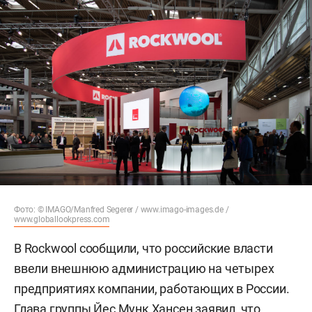
Фото: © IMAGO/Manfred Segerer / www.imago-images.de /
www.globallookpress.com
В Rockwool сообщили, что российские власти
ввели внешнюю администрацию на четырех
предприятиях компании, работающих в России.
Глава группы Йес Мунк Хансен заявил, что