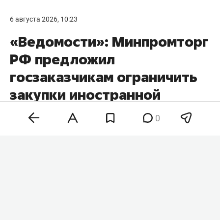
6 августа 2026, 10:23
«Ведомости»: Минпромторг
РФ предложил
госзаказчикам ограничить
закупки иностранной
электроники
0
Минпромторг РФ предложил ужесточить
правила госзакупок электроники, чтобы
ограничить возможность покупать иностранную
технику при наличии российских аналогов.