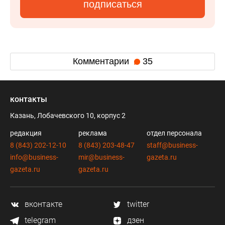
подписаться
Комментарии
35
контакты
Казань, Лобачевского 10, корпус 2
редакция
реклама
отдел персонала
8 (843) 202-12-10
8 (843) 203-48-47
staff@business-
info@business-
mir@business-
gazeta.ru
gazeta.ru
gazeta.ru
вконтакте
twitter
telegram
дзен