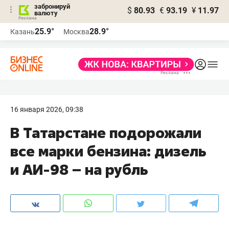
забронируй
$
80.93
€
93.19
¥
11.97
валюту
25.9°
28.9°
Казань
Москва
16 января 2026, 09:38
В Татарстане подорожали
все марки бензина: дизель
и АИ-98 – на рубль