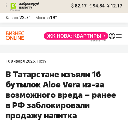
забронируй
$
82.17
€
94.84
¥
12.17
валюту
22.7°
19°
Казань
Москва
16 января 2026, 10:39
В Татарстане изъяли 16
бутылок Aloe Vera из-за
возможного вреда – ранее
в РФ заблокировали
продажу напитка