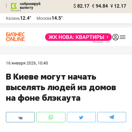
забронируй
$
82.17
€
94.84
¥
12.17
валюту
12.4°
14.5°
Казань
Москва
16 января 2026, 10:40
В Киеве могут начать
выселять людей из домов
на фоне блэкаута