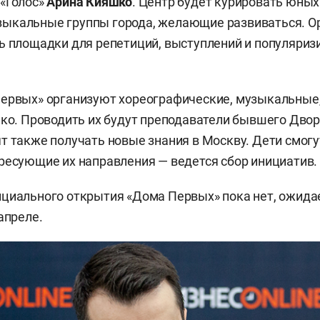
«Голос»
Арина Кияшко
. Центр будет курировать юных
ыкальные группы города, желающие развиваться. О
ь площадки для репетиций, выступлений и популяриз
Первых» организуют хореографические, музыкальные
ько. Проводить их будут преподаватели бывшего Двор
т также получать новые знания в Москву. Дети смог
ресующие их направления — ведется сбор инициатив.
циального открытия «Дома Первых» пока нет, ожидае
апреле.