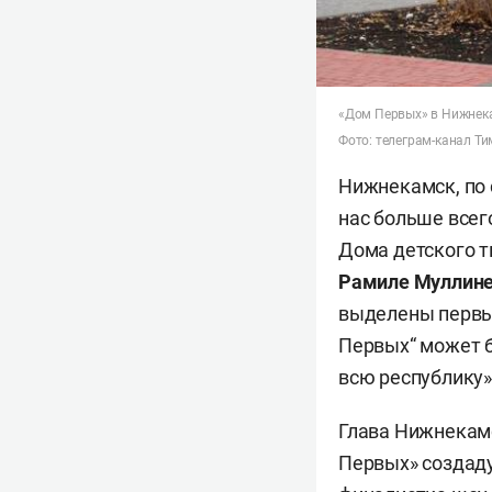
«Дом Первых» в Нижнек
Фото: телеграм-канал Т
Нижнекамск, по 
нас больше всего
Дома детского т
Рамиле Муллин
выделены первые
Первых“ может 
всю республику»
Глава Нижнекам
Первых» создаду