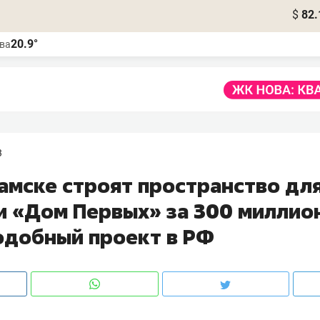
$
82.
20.9°
ва
3
амске строят пространство дл
 «Дом Первых» за 300 миллион
одобный проект в РФ