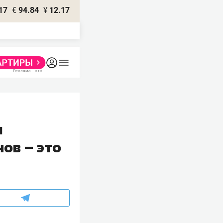
17
€
94.84
¥
12.17
я
ов – это