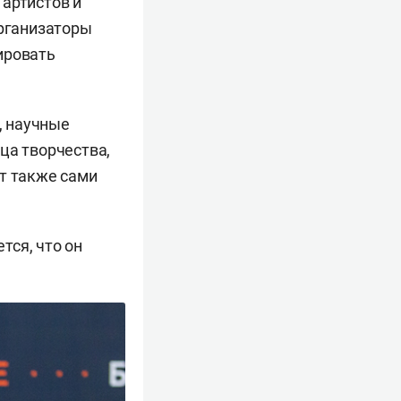
 артистов и
рганизаторы
ировать
, научные
ца творчества,
ут также сами
тся, что он