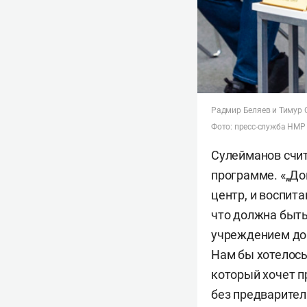
Радмир Беляев и Тимур
Фото: пресс-служба НМР
Сулейманов счит
программе. «„До
центр, и воспит
что должна быть
учреждением доп
Нам бы хотелось
который хочет п
без предварител