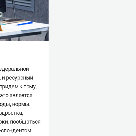
федеральной
, и ресурсный
придем к тому,
это является
оды, нормы.
одростка,
оки, пообщаться
еспондентом.