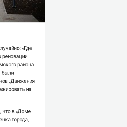
лучайно: «Где
по реновации
мского района
а были
анов „Движения
ажировать на
, что в «Доме
енка города,