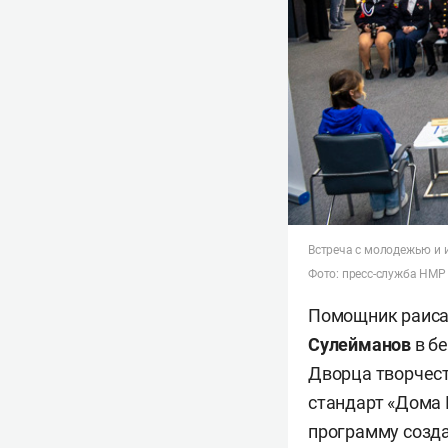
Встреча с молодежью и
Фото: пресс-служба НМР
Помощник раиса
Сулейманов
в бе
Дворца творчест
стандарт «Дома 
программу созда