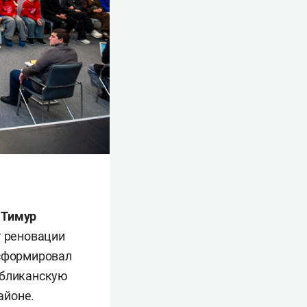
е
Тимур
т реновации
 сформировал
убликанскую
айоне.