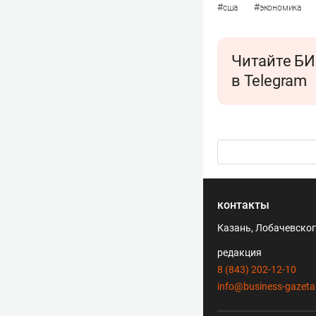
#
#
сша
экономика
Читайте БИ
в Telegram
контакты
Казань, Лобачевского
редакция
8 (843) 202-12-10
info@business-gazeta