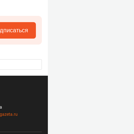
дписаться
ла
gazeta.ru