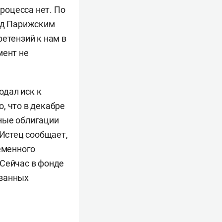
процесса нет. По
ред Парижским
ретензий к нам в
мент не
одал иск к
, что в декабре
ные облигации
 Истец сообщает,
еменного
 Сейчас в фонде
ованных