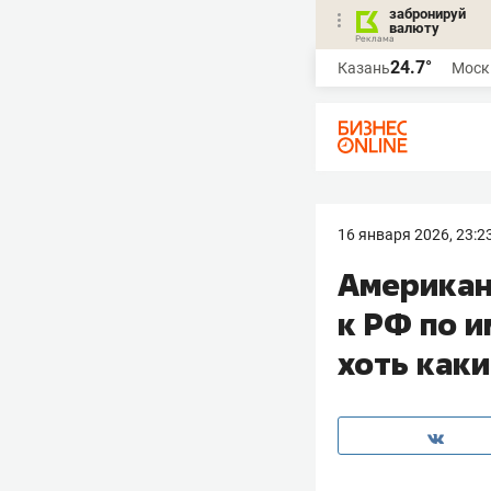
забронируй
валюту
24.7°
Казань
Моск
16 января 2026, 23:2
Американ
к РФ по 
хоть как