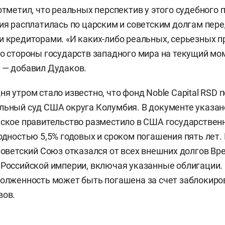
отметил, что реальных перспектив у этого судебного 
сия расплатилась по царским и советским долгам пе
и кредиторами. «И каких-либо реальных, серьезных п
со стороны государств западного мира на текущий мо
 — добавил Дудаков.
я утром стало известно, что фонд Noble Capital RSD п
льный суд США округа Колумбия. В документе указано
йское правительство разместило в США государствен
ходностью 5,5% годовых и сроком погашения пять лет.
 Советский Союз отказался от всех внешних долгов Вр
 Российской империи, включая указанные облигации.
долженность может быть погашена за счет заблокир
вов.