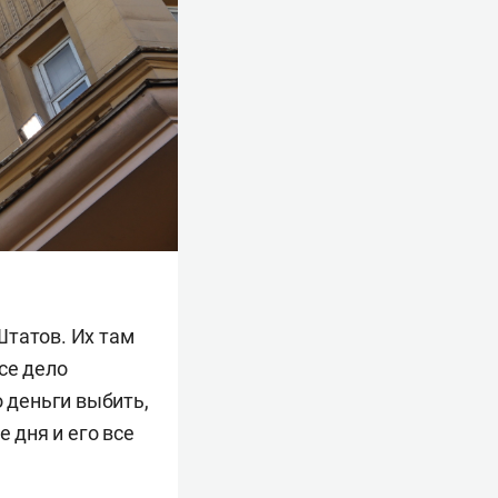
Штатов. Их там
все дело
о деньги выбить,
 дня и его все