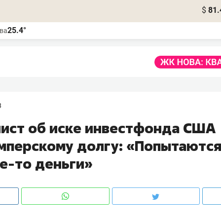
$
81.
25.4°
ва
3
ист об иске инвестфонда США
имперскому долгу: «Попытаются
ие-то деньги»