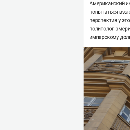
Американский ин
попытаться взыс
перспектив у это
политолог-амер
имперскому долг