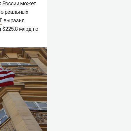
к России может
ко реальных
T
выразил
 $225,8 млрд по