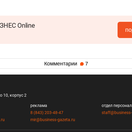
ЗНЕС Online
по
Комментарии
7
 10, корпус 2
реклама
отдел персона
8 (843) 203-48-47
staff@business-
.ru
mir@business-gazeta.ru