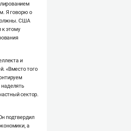
гулированием
м. Я говорю о
 должны. США
 к этому
рования
еллекта и
. «Вместо того
монтируем
 наделять
частный сектор.
Он подтвердил
кономики, а