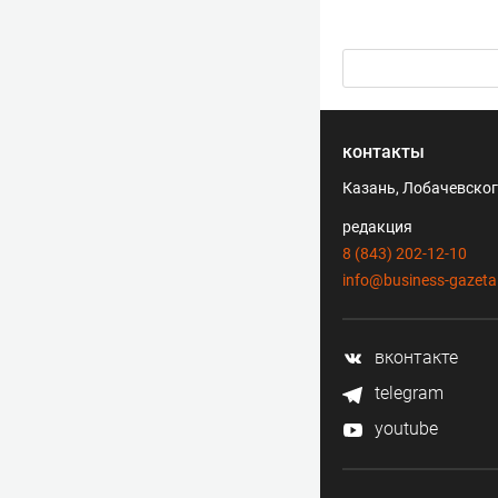
контакты
Казань, Лобачевского
редакция
8 (843) 202-12-10
info@business-gazeta
вконтакте
telegram
youtube