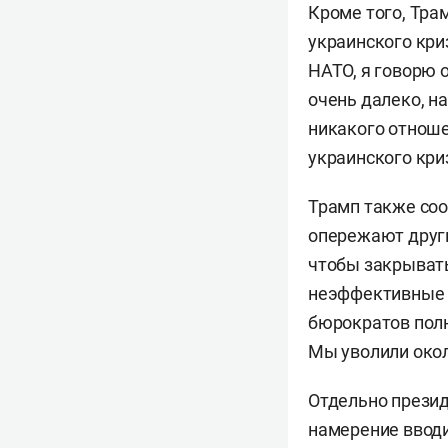
Кроме того, Тра
украинского криз
НАТО, я говорю 
очень далеко, н
никакого отноше
украинского кри
Трамп также соо
опережают други
чтобы закрыват
неэффективные 
бюрократов полн
Мы уволили окол
Отдельно прези
намерение вводи