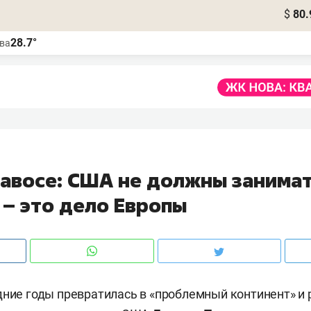
$
80.
28.7°
ва
1
Давосе: США не должны занима
 – это дело Европы
дние годы превратилась в «проблемный континент» и 