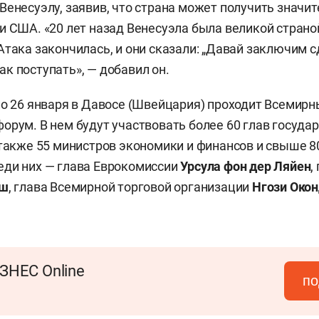
Венесуэлу, заявив, что страна может получить значи
и США. «20 лет назад Венесуэла была великой страной,
Атака закончилась, и они сказали: „Давай заключим с
к поступать», — добавил он.
по 26 января в Давосе (Швейцария) проходит Всемир
орум. В нем будут участвовать более 60 глав государ
 также 55 министров экономики и финансов и свыше 80
еди них — глава Еврокомиссии
Урсула фон дер Ляйен
,
иш
, глава Всемирной торговой организации
Нгози Око
ЗНЕС Online
по