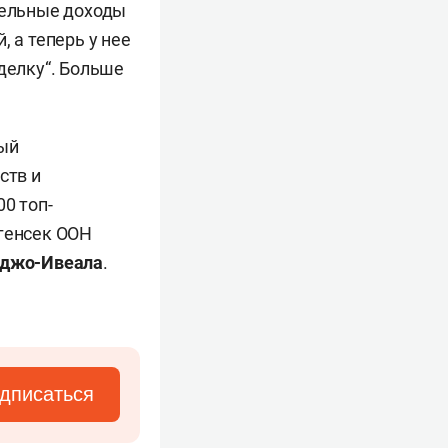
тельные доходы
 а теперь у нее
делку“. Больше
ный
ств и
0 топ-
 генсек ООН
нджо-Ивеала
.
дписаться