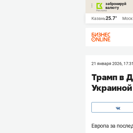
забронируй
валюту
25.7°
Казань
Моск
21 января 2026, 17:3
Трамп в 
Украиной
Европа за после