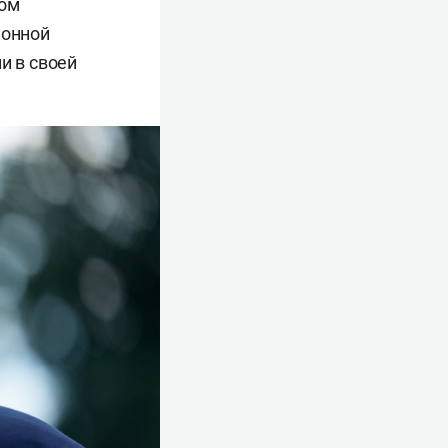
ом
ионной
и в своей