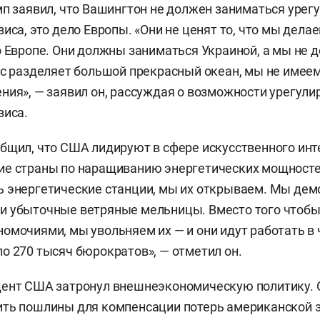
мп заявил, что Вашингтон не должен заниматься уре
иса, это дело Европы. «Они не ценят то, что мы делае
о Европе. Они должны заниматься Украиной, а мы не
ас разделяет большой прекрасный океан, мы не имеем
ния», — заявил он, рассуждая о возможности урегули
зиса.
бщил, что США лидируют в сфере искусственного инт
е страны по наращиванию энергетических мощностей
ь энергетические станции, мы их открываем. Мы де
и убыточные ветряные мельницы. Вместо того чтобы
омочиями, мы увольняем их — и они идут работать в 
о 270 тысяч бюрократов», — отметил он.
дент США затронул внешнеэкономическую политику. 
ть пошлины для компенсации потерь американской э