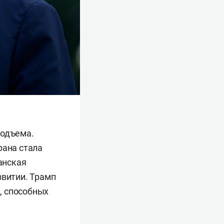
подъема.
рана стала
анская
звитии. Трамп
, способных