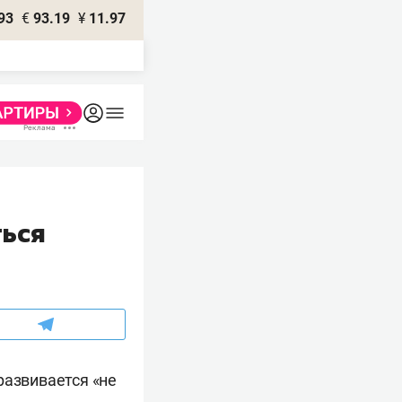
93
€
93.19
¥
11.97
ться
развивается «не