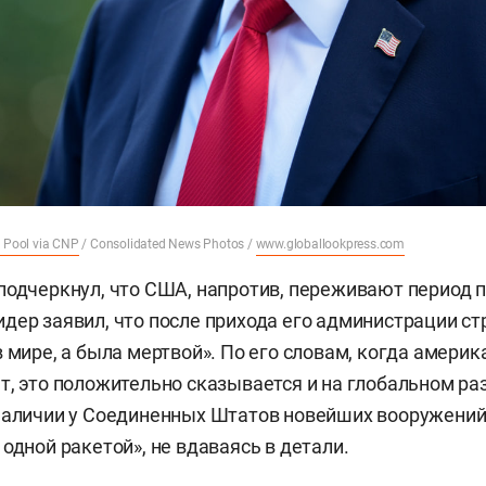
 Pool via CNP
/ Consolidated News Photos /
www.globallookpress.com
подчеркнул, что США, напротив, переживают период 
дер заявил, что после прихода его администрации ст
в мире, а была мертвой». По его словам, когда америк
т, это положительно сказывается и на глобальном ра
наличии у Соединенных Штатов новейших вооружений
одной ракетой», не вдаваясь в детали.